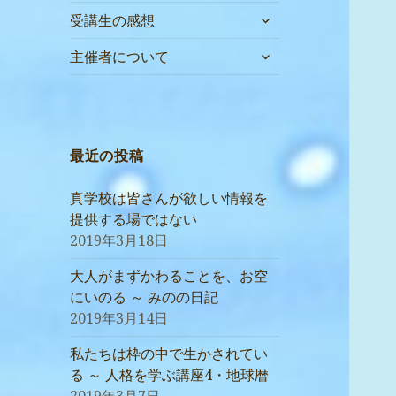
サ
受講生の感想
ブ
サ
メ
主催者について
ブ
ニ
メ
ュ
ニ
ー
ュ
を
ー
最近の投稿
展
を
開
展
真学校は皆さんが欲しい情報を
開
提供する場ではない
2019年3月18日
大人がまずかわることを、お空
にいのる ～ みのの日記
2019年3月14日
私たちは枠の中で生かされてい
る ～ 人格を学ぶ講座4・地球暦