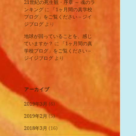
21世紀の死生観・序章 ～ 魂のラ
ンキング
に
「1ヶ月間の真学校
ブログ」をご覧ください – ジイ
ジブログ
より
地球が回っていることを、感じ
ていますか？
に
「1ヶ月間の真
学校ブログ」をご覧ください –
ジイジブログ
より
アーカイブ
2019年3月
(6)
2019年2月
(5)
2018年3月
(16)