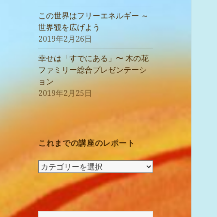
この世界はフリーエネルギー ～
世界観を広げよう
2019年2月26日
幸せは「すでにある」〜 木の花
ファミリー総合プレゼンテーシ
ョン
2019年2月25日
これまでの講座のレポート
こ
れ
ま
で
の
検