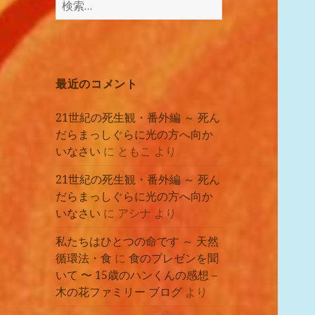
講
索:
座
の
レ
ポ
最近のコメント
ー
ト
21世紀の死生観・番外編 ～ 死ん
だらまっしぐらに光の方へ向か
いなさい
に
ともこ
より
21世紀の死生観・番外編 ～ 死ん
だらまっしぐらに光の方へ向か
いなさい
に
アシナ
より
私たちはひとつの命です ～ 天然
循環法・食
に
食のプレゼンを聞
いて 〜 15歳のハンくんの感想 –
木の花ファミリー ブログ
より