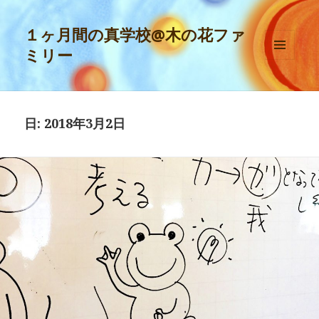
１ヶ月間の真学校@木の花ファ
ミリー
メニュ
ーとウ
ィジェ
ット
日:
2018年3月2日