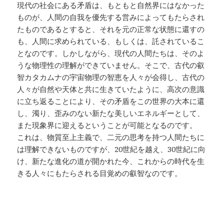
現代の社会にある矛盾は、もともと自然界にはなかった
ものが、人間の自我を優先する営みによってもたらされ
たものであるとすると、それを元の正常な状態に還すの
も、人間に求められている、もしくは、託されているこ
となのです。しかしながら、現代の人間たちは、そのよ
うな物理性の理解ができていません。そこで、古代の叡
智カタカムナの宇宙物理の智恵を人々が会得し、古代の
人々が自然や天体と共に生きていたように、高次の意識
に立ち返ることにより、その矛盾をこの世界の大本に還
し、濁り、歪みのない新たな美しいエネルギーとして、
また現象界に迎えるということが可能となるのです。
これは、物質至上主義で、二元の思考を持つ人間たちに
は理解できないものですが、20世紀を越え、30世紀に向
け、新たな進化の道が開かれた今、これからの時代を生
きる人々にもたらされる目覚めの叡智なのです。