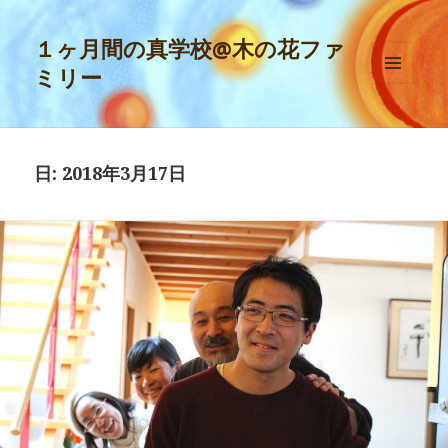
１ヶ月間の真学校@木の花ファ
ミリー
メニュ
ーとウ
ィジェ
ット
日:
2018年3月17日