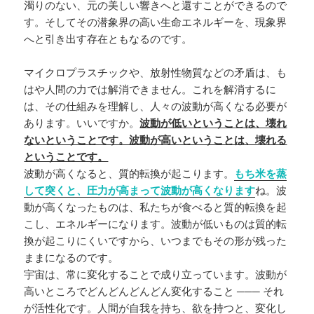
濁りのない、元の美しい響きへと還すことができるので
す。そしてその潜象界の高い生命エネルギーを、現象界
へと引き出す存在ともなるのです。
マイクロプラスチックや、放射性物質などの矛盾は、も
はや人間の力では解消できません。これを解消するに
は、その仕組みを理解し、人々の波動が高くなる必要が
あります。いいですか。
波動が低いということは、壊れ
ないということです。波動が高いということは、壊れる
ということです。
波動が高くなると、質的転換が起こります。
もち米を蒸
して突くと、圧力が高まって波動が高くなります
ね。波
動が高くなったものは、私たちが食べると質的転換を起
こし、エネルギーになります。波動が低いものは質的転
換が起こりにくいですから、いつまでもその形が残った
ままになるのです。
宇宙は、常に変化することで成り立っています。波動が
高いところでどんどんどんどん変化すること ─── それ
が活性化です。人間が自我を持ち、欲を持つと、変化し