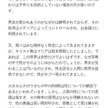
わりは子作りを目的としていない場合の方が多いので
す。
男女が惹かれあうのがなぜかは解明されておらず、その
欲求はメディアによってコントロールされ、お金儲けに
利用されています。
又、我々はみな例外なく性交によって生まれてきます
が、キリスト教はマリアは処女懐胎したとしました。で
あれば、この世界は女性だけでよいはずです。なぜ宗教
の中で性がそのようにゆがんだのでしょうか。男女が交
わることは汚いものとされ、性を語ると人間に秩序を提
供できないので、性がタブー視されてきました。
カタカムナのウタヒの中の約8割は性についての解説で
あるといわれています。しかし、人類の性についての意
識は低すぎ、その根本の原理はなかなか理解されないの
で、性の奥義は長い間封印され、密教として受け継がれ