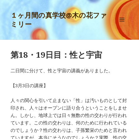
１ヶ月間の真学校@木の花ファ
ミリー
メニュ
ーとウ
ィジェ
ット
第18・19日目：性と宇宙
二日間に分けて、性と宇宙の講義がありました。
【3月3日の講座】
人々の関心を引いて止まない「性」は汚いものとして封
印され、人々はオープンに語り合うということをしませ
ん。しかし、地球上では日々無数の性の交わりが行われ
ています。この性の交わりは、何のために行われている
のでしょうか？性の交わりは、子孫繁栄のためと言われ
ていますが、本当にそうなのでしょうか？実際、性の交