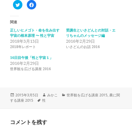
ク
F
リ
a
ッ
c
ク
e
し
b
て
o
関連
T
o
w
k
正しいヒメゴト・命を生み出す
受講生といさどんとの対話・エ
i
で
宇宙の根本原理 〜 性と宇宙
t
共
リちゃんのメッセージ編
t
有
2018年3月13日
2016年2月29日
e
す
r
る
2018年レポート
いさどんのお話 2016
で
に
共
は
有
ク
16日目午後「性と宇宙１」
(
リ
2016年2月29日
新
ッ
し
ク
世界観を広げる講座 2016
い
し
ウ
て
ィ
く
ン
だ
ド
さ
ウ
い
で
(
投
作
カ
2015年3月5日
みかこ
世界観を広げる講座 2015
,
農に関
開
新
き
し
稿
タ
成
テ
する講座 2015
性
ま
い
日:
グ
者
ゴ
す
ウ
)
ィ
リ
ン
ー
ド
ウ
コメントを残す
で
開
き