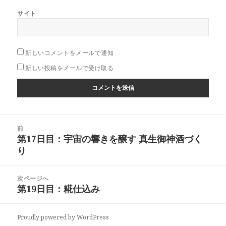
サイト
新しいコメントをメールで通知
新しい投稿をメールで受け取る
投
前
稿
第17日目：宇宙の響きを醸す 真生御神酒づく
前
ナ
り
の
ビ
投
ゲ
稿:
次ページへ
ー
第19日目：糀仕込み
次
シ
の
ョ
投
ン
Proudly powered by WordPress
稿: