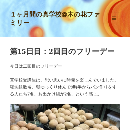
１ヶ月間の真学校@木の花ファ
ミリー
メニュ
ーとウ
ィジェ
ット
第15日目：2回目のフリーデー
今日は二回目のフリーデー
真学校受講生は、思い思いに時間を楽しんでいました。
寝坊組数名、朝ゆっくり休んで9時半からパン作りをす
る人たち7名、お出かけ組が2名、という感じ。