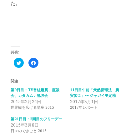
た。
共有:
ク
F
リ
a
ッ
c
ク
e
し
b
て
o
関連
T
o
w
k
第9日目：TV番組鑑賞、座談
11日目午前「天然循環法 - 農
i
で
会、カタカムナ勉強会
t
共
実習２」〜 ジャガイモ定植
t
有
2015年2月24日
2017年3月1日
e
す
r
る
世界観を広げる講座 2015
2017年レポート
で
に
共
は
有
ク
第21日目：3回目のフリーデー
(
リ
2015年3月8日
新
ッ
し
ク
日々のできごと 2015
い
し
ウ
て