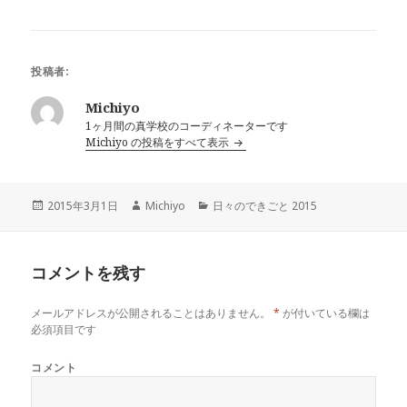
ィ
く
ン
だ
ド
さ
ウ
い
で
(
開
新
き
し
投稿者:
ま
い
す
ウ
)
ィ
Michiyo
ン
ド
1ヶ月間の真学校のコーディネーターです
ウ
Michiyo の投稿をすべて表示
で
開
き
ま
す
)
投
作
カ
2015年3月1日
Michiyo
日々のできごと 2015
稿
成
テ
日:
者
ゴ
リ
コメントを残す
ー
メールアドレスが公開されることはありません。
*
が付いている欄は
必須項目です
コメント