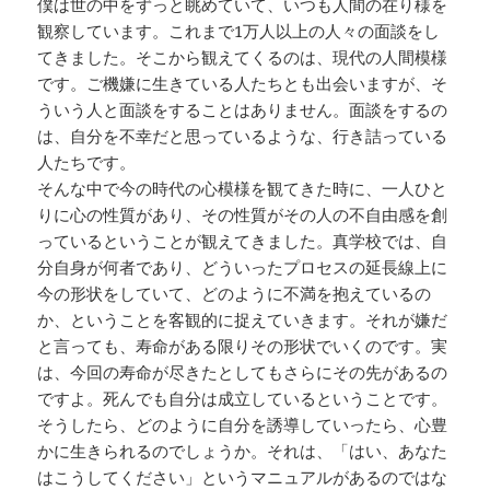
僕は世の中をずっと眺めていて、いつも人間の在り様を
観察しています。これまで1万人以上の人々の面談をし
てきました。そこから観えてくるのは、現代の人間模様
です。ご機嫌に生きている人たちとも出会いますが、そ
ういう人と面談をすることはありません。面談をするの
は、自分を不幸だと思っているような、行き詰っている
人たちです。
そんな中で今の時代の心模様を観てきた時に、一人ひと
りに心の性質があり、その性質がその人の不自由感を創
っているということが観えてきました。真学校では、自
分自身が何者であり、どういったプロセスの延長線上に
今の形状をしていて、どのように不満を抱えているの
か、ということを客観的に捉えていきます。それが嫌だ
と言っても、寿命がある限りその形状でいくのです。実
は、今回の寿命が尽きたとしてもさらにその先があるの
ですよ。死んでも自分は成立しているということです。
そうしたら、どのように自分を誘導していったら、心豊
かに生きられるのでしょうか。それは、「はい、あなた
はこうしてください」というマニュアルがあるのではな