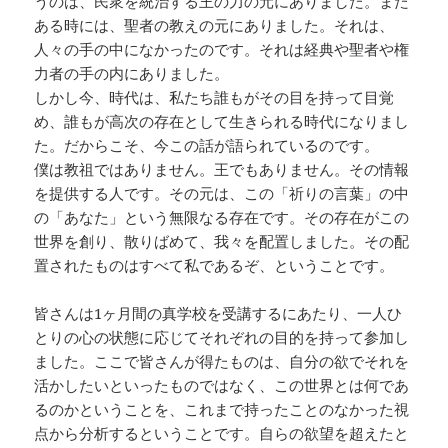
うのは、民衆を統治する王の力の元にありました。また
ある時には、聖者の教えの元にありました。それは、
人々の手の中になかったのです。それは経典や聖者や権
力者の手の内にありました。
しかし今、時代は、私たち誰もがその目を持って目覚
め、誰もが高次の存在として生きられる時代になりまし
た。だからこそ、今この話が語られているのです。
僕は教祖ではありません。王でもありません。その情報
を提供する人です。その元は、この「祈りの言葉」の中
の「あなた」という無限なる存在です。その存在がこの
世界を創り、散りばめて、我々を配置しました。その配
置されたものはすべて私であるぞ、ということです。
皆さんは1ヶ月間の真学校を受講するにあたり、一人ひ
とりの心の状態に応じてそれぞれの目的を持って参加し
ました。ここで皆さんが得たものは、自分の欲でそれを
活かしたいといったものではなく、この世界とは何であ
るのかということを、これまで持ったことのなかった視
点から分析するということです。自らの欲望を超えたと