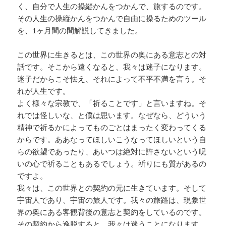
く、自分で人生の操縦かんをつかんで、旅するのです。
その人生の操縦かんをつかんで自由に操るためのツール
を、1ヶ月間の間解説してきました。
この世界に生きるとは、この世界の奥にある意志との対
話です。そこから遠くなると、我々は迷子になります。
迷子だからこそ怯え、それによって不平不満を言う。そ
れが人生です。
よく様々な宗教で、「祈ることです」と言いますね。そ
れでは怪しいな、と僕は思います。なぜなら、どういう
精神で祈るかによってものごとはまったく変わってくる
からです。ああなってほしいこうなってほしいという自
らの欲望であったり、あいつは絶対に許さないという呪
いの心で祈ることもあるでしょう。祈りにも質があるの
ですよ。
我々は、この世界との契約の元に生きています。そして
宇宙人であり、宇宙の旅人です。我々の旅路は、現象世
界の奥にある客観背後の意志と契約をしているのです。
その契約から逸脱すると、我々は迷うことになります。