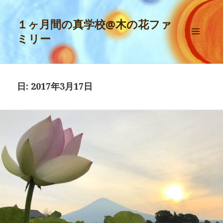
１ヶ月間の真学校@木の花ファ
ミリー
メニュ
ーとウ
ィジェ
ット
日:
2017年3月17日