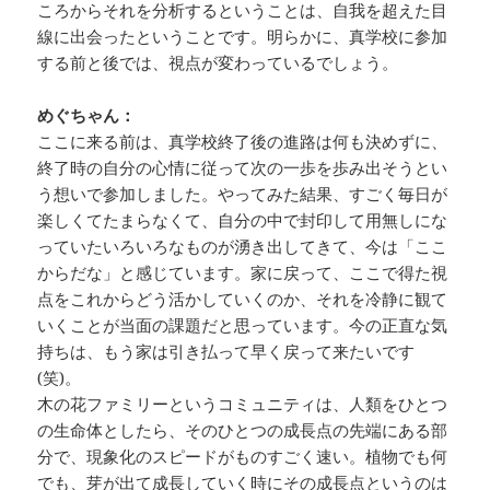
ころからそれを分析するということは、自我を超えた目
線に出会ったということです。明らかに、真学校に参加
する前と後では、視点が変わっているでしょう。
めぐちゃん：
ここに来る前は、真学校終了後の進路は何も決めずに、
終了時の自分の心情に従って次の一歩を歩み出そうとい
う想いで参加しました。やってみた結果、すごく毎日が
楽しくてたまらなくて、自分の中で封印して用無しにな
っていたいろいろなものが湧き出してきて、今は「ここ
からだな」と感じています。家に戻って、ここで得た視
点をこれからどう活かしていくのか、それを冷静に観て
いくことが当面の課題だと思っています。今の正直な気
持ちは、もう家は引き払って早く戻って来たいです
(笑)。
木の花ファミリーというコミュニティは、人類をひとつ
の生命体としたら、そのひとつの成長点の先端にある部
分で、現象化のスピードがものすごく速い。植物でも何
でも、芽が出て成長していく時にその成長点というのは