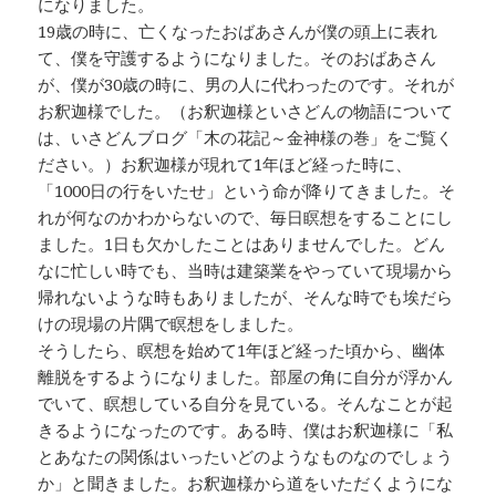
になりました。
19歳の時に、亡くなったおばあさんが僕の頭上に表れ
て、僕を守護するようになりました。そのおばあさん
が、僕が30歳の時に、男の人に代わったのです。それが
お釈迦様でした。（お釈迦様といさどんの物語について
は、いさどんブログ「木の花記～金神様の巻」をご覧く
ださい。）お釈迦様が現れて1年ほど経った時に、
「1000日の行をいたせ」という命が降りてきました。そ
れが何なのかわからないので、毎日瞑想をすることにし
ました。1日も欠かしたことはありませんでした。どん
なに忙しい時でも、当時は建築業をやっていて現場から
帰れないような時もありましたが、そんな時でも埃だら
けの現場の片隅で瞑想をしました。
そうしたら、瞑想を始めて1年ほど経った頃から、幽体
離脱をするようになりました。部屋の角に自分が浮かん
でいて、瞑想している自分を見ている。そんなことが起
きるようになったのです。ある時、僕はお釈迦様に「私
とあなたの関係はいったいどのようなものなのでしょう
か」と聞きました。お釈迦様から道をいただくようにな