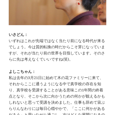
いさどん：
いずれはこれが先端ではなく当たり前になる時代が来る
でしょう。今は質的転換の時だからこそ芽になっていま
すが、それが当たり前の世界を目指しています。そのさ
らに先は考えなくていいですね(笑)。
よしこちゃん：
私は去年の3月21日に始めて木の花ファミリーに来て、
それからここに通うようになる中で真学校の存在を知
り、真学校を受講することがある意味この1年間の終着
点となり、そこから次に向かうための何かが観えるかも
しれないと思って受講を決めました。仕事も辞めて宙ぶ
らりんなわりには毎日心穏やかで、「ここに何かがある
だろう」と思いながら過ごし、次はどんな展開になるの