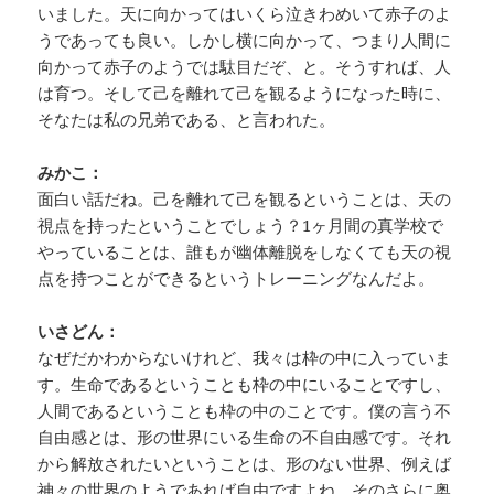
いました。天に向かってはいくら泣きわめいて赤子のよ
うであっても良い。しかし横に向かって、つまり人間に
向かって赤子のようでは駄目だぞ、と。そうすれば、人
は育つ。そして己を離れて己を観るようになった時に、
そなたは私の兄弟である、と言われた。
みかこ：
面白い話だね。己を離れて己を観るということは、天の
視点を持ったということでしょう？1ヶ月間の真学校で
やっていることは、誰もが幽体離脱をしなくても天の視
点を持つことができるというトレーニングなんだよ。
いさどん：
なぜだかわからないけれど、我々は枠の中に入っていま
す。生命であるということも枠の中にいることですし、
人間であるということも枠の中のことです。僕の言う不
自由感とは、形の世界にいる生命の不自由感です。それ
から解放されたいということは、形のない世界、例えば
神々の世界のようであれば自由ですよね。そのさらに奥