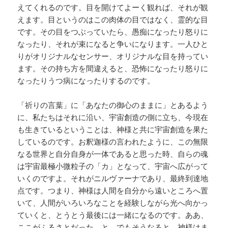
えてくれるのです。目を開けてよーく観れば、それが観
えます。目というのはこの肉体の目ではなく、霊的な目
です。その目をつぶっていたら、愚痴になったり怒りに
なったり、それが束になると争いになります。一人ひと
りがオリジナルなセンサー、オリジナルな目を持ってい
ます。その持ち方を間違えると、恐怖になったり怒りに
なったりうつ病になったりするのです。
「祈りの言葉」に「あなたの御心のままに」とあるよう
に、私たちはそれに沿い、宇宙創造の側に立ち、今現在
も生きているということは、神様と共に宇宙創造を果た
しているのです。お釈迦様の言われたように、この無限
なる世界と自分自身が一体であると思った時、自らの魂
は宇宙最極小微粒子の「カ」となって、宇宙へ広がって
いくのですよ。それがニルヴァーナであり、最終到達地
点です。つまり、神様は人間を自分から遠いところへ置
いて、人間がいろいろなことを経験しながら光へ向かっ
ていくと、とうとう最後には一緒になるのです。ああ、
ここがふるさとだった、と。でもそうなると、神様はま