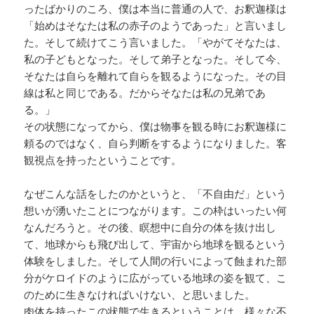
ったばかりのころ、僕は本当に普通の人で、お釈迦様は
「始めはそなたは私の赤子のようであった」と言いまし
た。そして続けてこう言いました。「やがてそなたは、
私の子どもとなった。そして弟子となった。そして今、
そなたは自らを離れて自らを観るようになった。その目
線は私と同じである。だからそなたは私の兄弟であ
る。」
その状態になってから、僕は物事を観る時にお釈迦様に
頼るのではなく、自ら判断をするようになりました。客
観視点を持ったということです。
なぜこんな話をしたのかというと、「不自由だ」という
想いが湧いたことにつながります。この枠はいったい何
なんだろうと。その後、瞑想中に自分の体を抜け出し
て、地球からも飛び出して、宇宙から地球を観るという
体験をしました。そして人間の行いによって蝕まれた部
分がケロイドのように広がっている地球の姿を観て、こ
のために生きなければいけない、と思いました。
肉体を持ったこの状態で生きるということは、様々な不