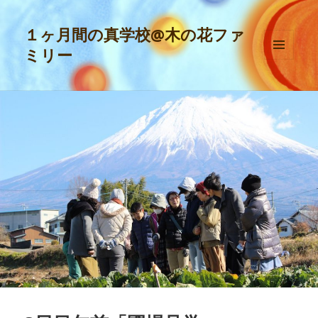
１ヶ月間の真学校@木の花ファ
ミリー
メニュ
ーとウ
ィジェ
ット