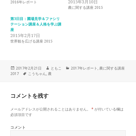
2015年3月10日
2016年レポート
e
す
r
る
農に関する講座 2015
で
に
共
は
有
ク
第3日目：圃場見学＆ファシリ
(
リ
テーション講座＆人格を学ぶ講
新
ッ
し
ク
座
い
し
2015年2月17日
ウ
て
ィ
く
世界観を広げる講座 2015
ン
だ
ド
さ
ウ
い
で
(
開
新
き
し
ま
い
投
作
カ
2017年2月21日
ともこ
2017年レポート
,
農に関する講座
す
ウ
)
ィ
稿
タ
成
テ
2017
こうちゃん
,
農
ン
日:
グ
者
ゴ
ド
ウ
リ
で
ー
開
き
コメントを残す
ま
す
)
メールアドレスが公開されることはありません。
*
が付いている欄は
必須項目です
コメント