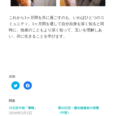
これから1ヶ月間を共に過ごすのも、いわばひとつのコ
ミュニティ。1ヶ月間を通して自分自身を深く知ると同
時に、他者のこともより深く知って、互いを理解しあ
い、共に生きることを学びます。
共有:
ク
F
リ
a
ッ
c
ク
e
し
b
て
o
関連
T
o
w
k
21日目午前「養蜂」
第22日目：微生物資材の培養
i
で
2016年3月5日
t
共
（午前）
t
有