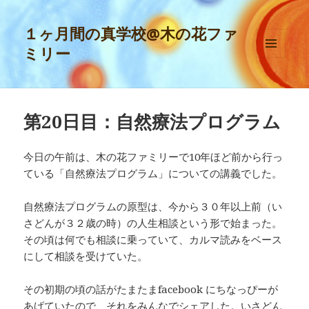
１ヶ月間の真学校@木の花ファ
ミリー
メニュ
ーとウ
ィジェ
ット
第20日目：自然療法プログラム
今日の午前は、木の花ファミリーで10年ほど前から行っ
ている「自然療法プログラム」についての講義でした。
自然療法プログラムの原型は、今から３０年以上前（い
さどんが３２歳の時）の人生相談という形で始まった。
その頃は何でも相談に乗っていて、カルマ読みをベース
にして相談を受けていた。
その初期の頃の話がたまたまfacebook にちなっぴーが
あげていたので、それをみんなでシェアした。いさどん