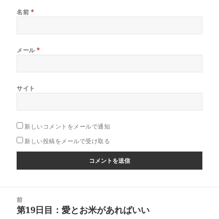
名前
*
メール
*
サイト
新しいコメントをメールで通知
新しい投稿をメールで受け取る
投
前
稿
第19日目：愛とお米があればいい
前
ナ