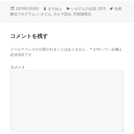
ウ
い
で
(
投
作
カ
タ
2015年3月6日
まりねぇ
いさどんのお話 2015
自然
開
新
き
し
稿
成
テ
グ
療法プログラム
,
いさどん
,
カルマ読み
,
天然循環法
ま
い
日:
者
ゴ
す
ウ
)
ィ
リ
ン
ー
ド
ウ
コメントを残す
で
開
き
ま
メールアドレスが公開されることはありません。
*
が付いている欄は
す
必須項目です
)
コメント