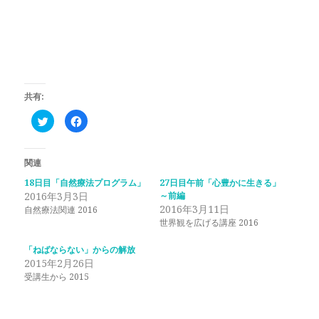
共有:
ク
F
リ
a
ッ
c
ク
e
し
b
て
o
関連
T
o
w
k
18日目「自然療法プログラム」
27日目午前「心豊かに生きる」
i
で
2016年3月3日
t
共
～前編
t
有
2016年3月11日
自然療法関連 2016
e
す
r
る
世界観を広げる講座 2016
で
に
共
は
有
ク
「ねばならない」からの解放
(
リ
2015年2月26日
新
ッ
し
ク
受講生から 2015
い
し
ウ
て
ィ
く
ン
だ
ド
さ