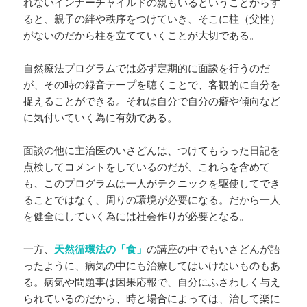
れないインナーチャイルドの親もいるということからす
ると、親子の絆や秩序をつけていき、そこに柱（父性）
がないのだから柱を立てていくことが大切である。
自然療法プログラムでは必ず定期的に面談を行うのだ
が、その時の録音テープを聴くことで、客観的に自分を
捉えることができる。それは自分で自分の癖や傾向など
に気付いていく為に有効である。
面談の他に主治医のいさどんは、つけてもらった日記を
点検してコメントをしているのだが、これらを含めて
も、このプログラムは一人がテクニックを駆使してでき
ることではなく、周りの環境が必要になる。だから一人
を健全にしていく為には社会作りが必要となる。
一方、
天然循環法の「食」
の講座の中でもいさどんが語
ったように、病気の中にも治療してはいけないものもあ
る。病気や問題事は因果応報で、自分にふさわしく与え
られているのだから、時と場合によっては、治して楽に