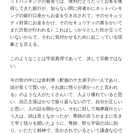
ットバンキングの被害では、便利だとうたってお客を獲
得してきた銀行が、知らない間に何者かにネットバンキ
ングの銀行口座からお金を引き出されて、そのセキュリ
ティ対策にお金をかけ、そのセキュリティの裏をかいて
また詐欺が行われる）これはしっかりとした柱が立って
いないからで、それに気付かせるために起こっている現
象とも言える。
このようなことは宇宙真理であって、決して宗教ではな
い。
今の世の中には舎利弗（釈迦の十大弟子の一人であり、
頭が良くて賢いが、それ故に悟りが遅かったと言われ
る）のような人がたくさんいて、人より優れていると思
い、自己主張ばかりで振り返らないので、自分が正しい
と思い、人の話を聞かない。それに対して鳩摩羅什とい
う人は、頭は良くなかったが、尊師の言うがままに生き
て早く悟りを開いたように、尊師、即ち宇宙の法に則
り、いただく精神で、生かされているという謙虚な心で