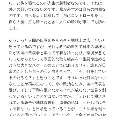
な」と胸を張れるのが人生の勝利者なのです。それは、
外との戦いではないのです。魔が差すのは自らの内側な
のです。自らをよく観察して、自己コントロールをし、
自らの魔に打ち勝ったときに人生の勝利が誰にでも訪れ
ます。
そういった人間の目覚めをそろそろ地球上に広げたいと
思っているのですが、それは政治の世界で日本の総理大
臣が各国の代表者と集って平和を語ったり、環境が悪く
なったからといって表面的な取り組みを一生懸命進める
ような大きなスケールのことではありません。誰もが日
常のふとした自らの心と向き合って、「今、何をしてい
るのだろう？」と思うことです。そういった何気ない小
さなことが積み重なって、今の政治を生み、国の代表を
選び、そして平和を謳いながらそれが成らない世界を創
っているということではないですか。「テレビで報道さ
れている紛争や地球温暖化、原発の話は、わたしには全
く関係ない」と日頃思っていることが、この世界を創っ
ていると僕は思います。そういったこと全てが自分のや