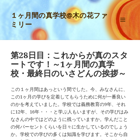
１ヶ月間の真学校@木の花ファ
ミリー
メニュ
ーとウ
ィジェ
ット
第28日目：これからが真のスタ
ートです！～1ヶ月間の真学
校・最終日のいさどんの挨拶～
この１ヶ月間はあっという間でした。今、みなさんに、
この1ヶ月の学びを定着してもらうために何が一番良い
のかを考えていました。学校では義務教育の9年、それ
に12年、16年・・・と学ぶ人もいますが、その学びはみ
なさんの中ではどのように残っていますか。学んだこと
の何パーセントくらいを日々に生かしているのでしょう
か。学校での学びの多くは知識を学びます。そこから自