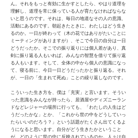
ん。それをもっと有効に生かすとしたら、やはり道理を
理解し、道理を常に保っている人が育たなければならな
いと思うのです。それは、毎日の地道なその人の意識、
活動にあるのです。朝起きたときに、わたしはどう生き
るのか。一日が終わって（木の花ではありがたいことに
ミーティングがありますが）、そこで今日の自分は一日
どうだったか。そこでの振り返りには個人差があり、真
剣に振り返る人もいれば、みんなの智慧を借りて振り返
る人もいます。そして、全体の中から個人の意識になっ
て、寝る前に、今日一日どうだったかと振り返る。それ
が、一日の「生まれて死ぬ」ことの繰り返しなのです。
こういった生き方を、僕は「充実」と言います。そうい
った意識をみんなが持ったら、居酒屋やディズニーラン
ドなどレジャーの場所に行っても、「わたしの人生はど
うだったかな」とか、「これから世の中をどうしていっ
たらいいのだろう？」という話題がたくさん出てくるよ
うになると思います。自分がどう生きたかということ
が、どのように世の中に反映されているのか。人々は自