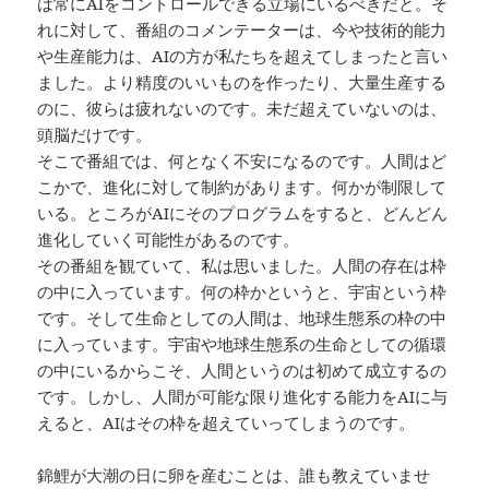
は常にAIをコントロールできる立場にいるべきだと。そ
れに対して、番組のコメンテーターは、今や技術的能力
や生産能力は、AIの方が私たちを超えてしまったと言い
ました。より精度のいいものを作ったり、大量生産する
のに、彼らは疲れないのです。未だ超えていないのは、
頭脳だけです。
そこで番組では、何となく不安になるのです。人間はど
こかで、進化に対して制約があります。何かが制限して
いる。ところがAIにそのプログラムをすると、どんどん
進化していく可能性があるのです。
その番組を観ていて、私は思いました。人間の存在は枠
の中に入っています。何の枠かというと、宇宙という枠
です。そして生命としての人間は、地球生態系の枠の中
に入っています。宇宙や地球生態系の生命としての循環
の中にいるからこそ、人間というのは初めて成立するの
です。しかし、人間が可能な限り進化する能力をAIに与
えると、AIはその枠を超えていってしまうのです。
錦鯉が大潮の日に卵を産むことは、誰も教えていませ