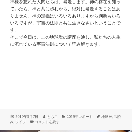
神様を忘れた人間たちは、暴走します。神の存在を知っ
ていたら、神と共に歩むから、絶対に暴走することはあ
りません。神の定義はいろいろありますから判断もいろ
いろですが、宇宙の法則と共に生きなさいということで
す。
そこで今日は、この地球暦の講座を通し、私たちの人生
に流れている宇宙法則について読み解きます。
投
作
カ
タ
2019年3月7日
ともこ
2019年レポート
地球暦
,
己読
稿
私たちは枠の中で生かされている ～ 人格を学ぶ講座4・地球暦
成
テ
グ
み
,
ジイジ
コメントを残す
日:
者
ゴ