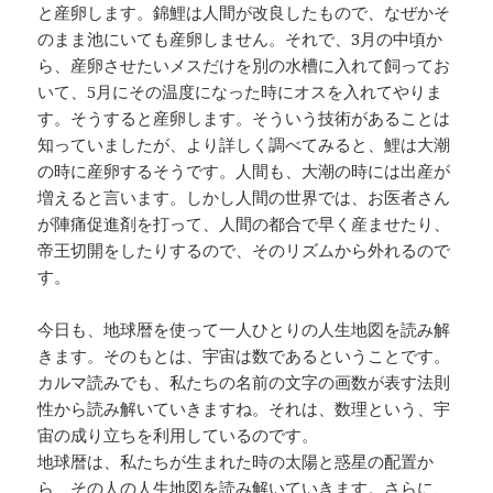
と産卵します。錦鯉は人間が改良したもので、なぜかそ
のまま池にいても産卵しません。それで、3月の中頃か
ら、産卵させたいメスだけを別の水槽に入れて飼ってお
いて、5月にその温度になった時にオスを入れてやりま
す。そうすると産卵します。そういう技術があることは
知っていましたが、より詳しく調べてみると、鯉は大潮
の時に産卵するそうです。人間も、大潮の時には出産が
増えると言います。しかし人間の世界では、お医者さん
が陣痛促進剤を打って、人間の都合で早く産ませたり、
帝王切開をしたりするので、そのリズムから外れるので
す。
今日も、地球暦を使って一人ひとりの人生地図を読み解
きます。そのもとは、宇宙は数であるということです。
カルマ読みでも、私たちの名前の文字の画数が表す法則
性から読み解いていきますね。それは、数理という、宇
宙の成り立ちを利用しているのです。
地球暦は、私たちが生まれた時の太陽と惑星の配置か
ら、その人の人生地図を読み解いていきます。さらに、