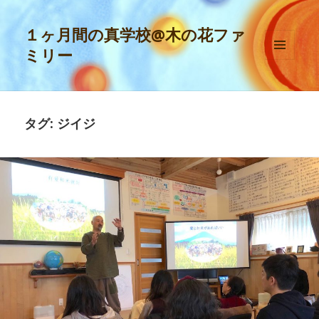
１ヶ月間の真学校@木の花ファ
ミリー
メニュ
ーとウ
ィジェ
ット
タグ:
ジイジ