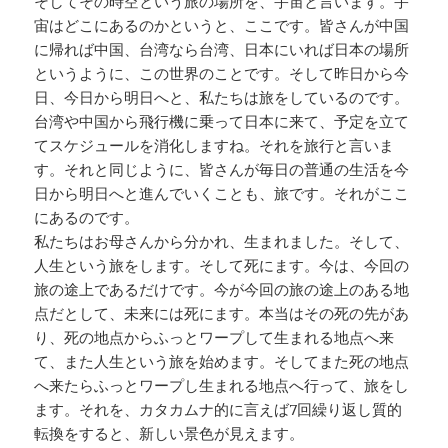
そしてその時空という旅の場所を、宇宙と言います。宇
宙はどこにあるのかというと、ここです。皆さんが中国
に帰れば中国、台湾なら台湾、日本にいれば日本の場所
というように、この世界のことです。そして昨日から今
日、今日から明日へと、私たちは旅をしているのです。
台湾や中国から飛行機に乗って日本に来て、予定を立て
てスケジュールを消化しますね。それを旅行と言いま
す。それと同じように、皆さんが毎日の普通の生活を今
日から明日へと進んでいくことも、旅です。それがここ
にあるのです。
私たちはお母さんから分かれ、生まれました。そして、
人生という旅をします。そして死にます。今は、今回の
旅の途上であるだけです。今が今回の旅の途上のある地
点だとして、未来には死にます。本当はその死の先があ
り、死の地点からふっとワープして生まれる地点へ来
て、また人生という旅を始めます。そしてまた死の地点
へ来たらふっとワープし生まれる地点へ行って、旅をし
ます。それを、カタカムナ的に言えば7回繰り返し質的
転換をすると、新しい景色が見えます。