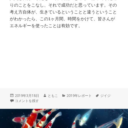
りのことをこなし、それで成功だと思っています。その
考え方自体が、生きているということと違うということ
がわかったら、この1ヶ月間、時間をかけて、皆さんが
エネルギーを使ったことは有効です。
投
作
カ
タ
2019年3月18日
ともこ
2019年レポート
ジイジ
稿
真学校は皆さんが欲しい情報を提供する場ではない に
成
テ
グ
コメントを残す
日:
者
ゴ
リ
ー