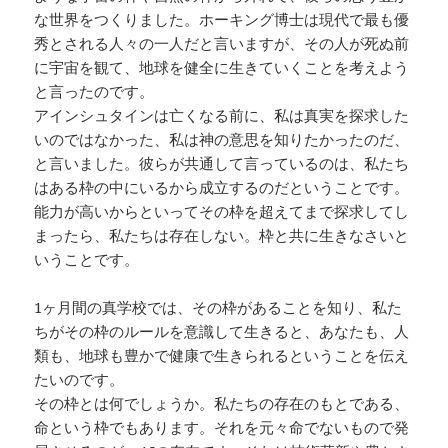
な世界をつくりました。ホーキング博士は現代で最も優
秀とされる人々の一人だと言いますが、その人が死ぬ前
に宇宙を観て、地球を健全に生きていくことを考えよう
と言ったのです。
アインシュタインは亡くなる前に、私は真実を探求した
いのではなかった、私は神の意思を知りたかったのだ、
と言いました。彼らが共通して言っているのは、私たち
はある枠の中にいるから成立するのだということです。
能力が高いからといってその枠を超えてまで探求してし
まったら、私たちは存在しない。枠と共に生きなさいと
いうことです。
1ヶ月間の真学校では、その枠があることを知り、私た
ちがその枠のルールを意識して生きると、あなたも、人
類も、地球も豊かで健康で生きられるということを伝え
たいのです。
その枠とは何でしょうか。私たちの存在のもとである、
命という枠でもあります。それを元々命でないもので発