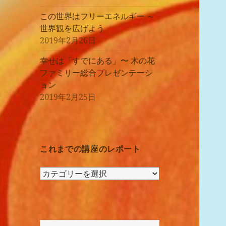
この世界はフリーエネルギー ～
世界観を広げよう
2019年2月26日
幸せは「すでにある」〜 木の花
ファミリー総合プレゼンテーシ
ョン
2019年2月25日
これまでの講座のレポート
こ
れ
ま
で
の
検