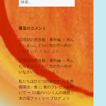
講
索:
座
の
レ
ポ
最近のコメント
ー
ト
21世紀の死生観・番外編 ～ 死ん
だらまっしぐらに光の方へ向か
いなさい
に
ともこ
より
21世紀の死生観・番外編 ～ 死ん
だらまっしぐらに光の方へ向か
いなさい
に
アシナ
より
私たちはひとつの命です ～ 天然
循環法・食
に
食のプレゼンを聞
いて 〜 15歳のハンくんの感想 –
木の花ファミリー ブログ
より