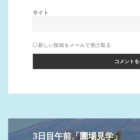
サイト
新しい投稿をメールで受け取る
投
稿
3日目午前「圃場見学」