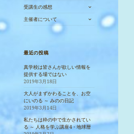
サ
受講生の感想
ブ
サ
メ
主催者について
ブ
ニ
メ
ュ
ニ
ー
ュ
を
ー
最近の投稿
展
を
開
展
真学校は皆さんが欲しい情報を
開
提供する場ではない
2019年3月18日
大人がまずかわることを、お空
にいのる ～ みのの日記
2019年3月14日
私たちは枠の中で生かされてい
る ～ 人格を学ぶ講座4・地球暦