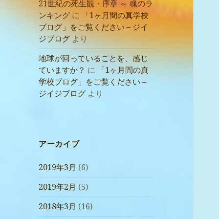
21世紀の死生観・序章 ～ 魂のラ
ンキング
に
「1ヶ月間の真学校
ブログ」をご覧ください – ジイ
ジブログ
より
地球が回っていることを、感じ
ていますか？
に
「1ヶ月間の真
学校ブログ」をご覧ください –
ジイジブログ
より
アーカイブ
2019年3月
(6)
2019年2月
(5)
2018年3月
(16)