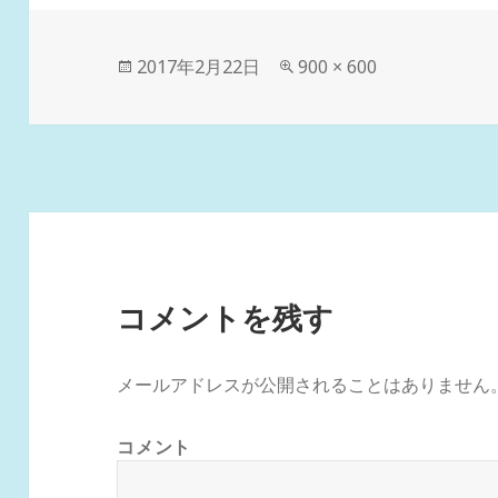
投
フ
2017年2月22日
900 × 600
稿
ル
日:
サ
イ
ズ
コメントを残す
メールアドレスが公開されることはありません
コメント