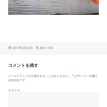
投
フ
2017年2月22日
800 × 533
稿
ル
日:
サ
イ
コメントを残す
ズ
メールアドレスが公開されることはありません。
*
が付いている欄は
必須項目です
コメント