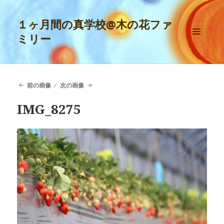
１ヶ月間の真学校@木の花ファ
ミリー
メニュ
ーとウ
ィジェ
ット
前の画像
次の画像
IMG_8275