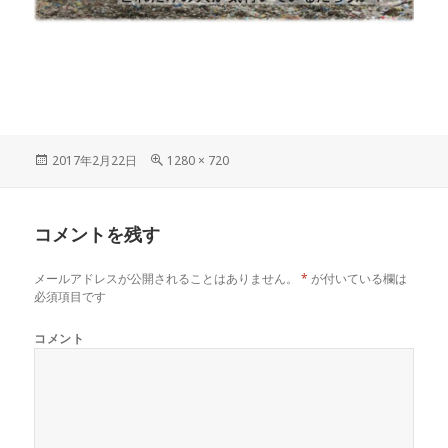
投
フ
2017年2月22日
1280 × 720
稿
ル
日:
サ
イ
コメントを残す
ズ
メールアドレスが公開されることはありません。
*
が付いている欄は
必須項目です
コメント