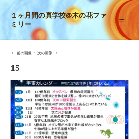
１ヶ月間の真学校@木の花ファ
ミリー
メニュ
ーとウ
ィジェ
ット
前の画像
次の画像
15