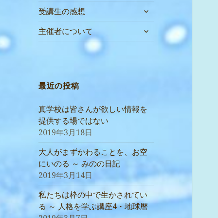
サ
受講生の感想
ブ
サ
メ
主催者について
ブ
ニ
メ
ュ
ニ
ー
ュ
を
ー
最近の投稿
展
を
開
展
真学校は皆さんが欲しい情報を
開
提供する場ではない
2019年3月18日
大人がまずかわることを、お空
にいのる ～ みのの日記
2019年3月14日
私たちは枠の中で生かされてい
る ～ 人格を学ぶ講座4・地球暦