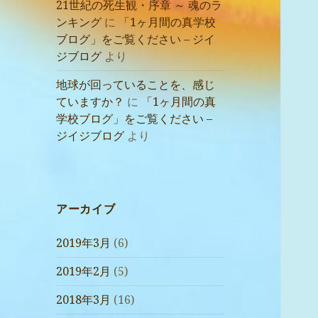
21世紀の死生観・序章 ～ 魂のラ
ンキング
に
「1ヶ月間の真学校
ブログ」をご覧ください – ジイ
ジブログ
より
地球が回っていることを、感じ
ていますか？
に
「1ヶ月間の真
学校ブログ」をご覧ください –
ジイジブログ
より
アーカイブ
2019年3月
(6)
2019年2月
(5)
2018年3月
(16)