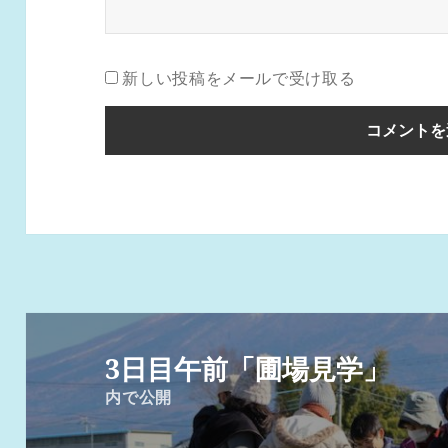
新しい投稿をメールで受け取る
投
稿
3日目午前「圃場見学」
ナ
内で公開
ビ