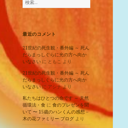
講
索:
座
の
レ
ポ
最近のコメント
ー
ト
21世紀の死生観・番外編 ～ 死ん
だらまっしぐらに光の方へ向か
いなさい
に
ともこ
より
21世紀の死生観・番外編 ～ 死ん
だらまっしぐらに光の方へ向か
いなさい
に
アシナ
より
私たちはひとつの命です ～ 天然
循環法・食
に
食のプレゼンを聞
いて 〜 15歳のハンくんの感想 –
木の花ファミリー ブログ
より