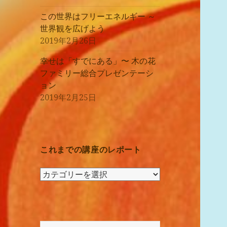
この世界はフリーエネルギー ～
世界観を広げよう
2019年2月26日
幸せは「すでにある」〜 木の花
ファミリー総合プレゼンテーシ
ョン
2019年2月25日
これまでの講座のレポート
こ
れ
ま
で
の
検