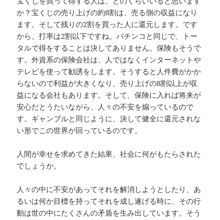
宝くじを買って得する人は、どのくらいいると思います
か？宝くじの売り上げの約8割は、売る側の収益になり
ます。そして残りの2割を買った人に還元します。です
から、打率は2割以下ですね。パチンコと同じで、トー
タルで得をすることは決してありません。保険もそうで
す。外資系の保険会社は、人ではなくインターネットや
テレビを使って勧誘をします。そうすると人件費がかか
らないので利益が大きくなり、売り上げの8割以上が収
益になる会社もあります。そして、保険に入れば将来が
安心だとうたいながら、人々の不安を煽っているので
す。ギャンブルと同じように、決して健全に還元されな
い形でこの世界が回っているのです。
人間が幸せを求めてきた結果、社会に何がもたらされた
でしょうか。
人々の中に不安があってそれを解消しようとしたり、あ
るいは何か目標を持ってそれを成し遂げる時に、その行
動は世の中にたくさんの矛盾を生み出しています。そう