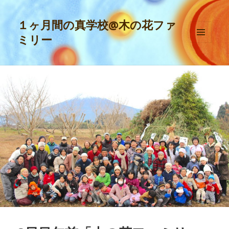
１ヶ月間の真学校@木の花ファ
ミリー
メニュ
ーとウ
ィジェ
ット