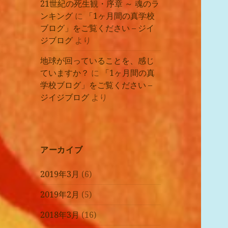
21世紀の死生観・序章 ～ 魂のラ
ンキング
に
「1ヶ月間の真学校
ブログ」をご覧ください – ジイ
ジブログ
より
地球が回っていることを、感じ
ていますか？
に
「1ヶ月間の真
学校ブログ」をご覧ください –
ジイジブログ
より
アーカイブ
2019年3月
(6)
2019年2月
(5)
2018年3月
(16)