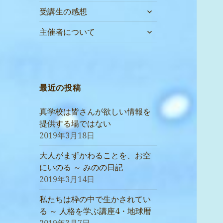
サ
受講生の感想
ブ
サ
メ
主催者について
ブ
ニ
メ
ュ
ニ
ー
ュ
を
ー
最近の投稿
展
を
開
展
真学校は皆さんが欲しい情報を
開
提供する場ではない
2019年3月18日
大人がまずかわることを、お空
にいのる ～ みのの日記
2019年3月14日
私たちは枠の中で生かされてい
る ～ 人格を学ぶ講座4・地球暦