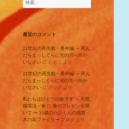
講
索:
座
の
レ
ポ
最近のコメント
ー
ト
21世紀の死生観・番外編 ～ 死ん
だらまっしぐらに光の方へ向か
いなさい
に
ともこ
より
21世紀の死生観・番外編 ～ 死ん
だらまっしぐらに光の方へ向か
いなさい
に
アシナ
より
私たちはひとつの命です ～ 天然
循環法・食
に
食のプレゼンを聞
いて 〜 15歳のハンくんの感想 –
木の花ファミリー ブログ
より