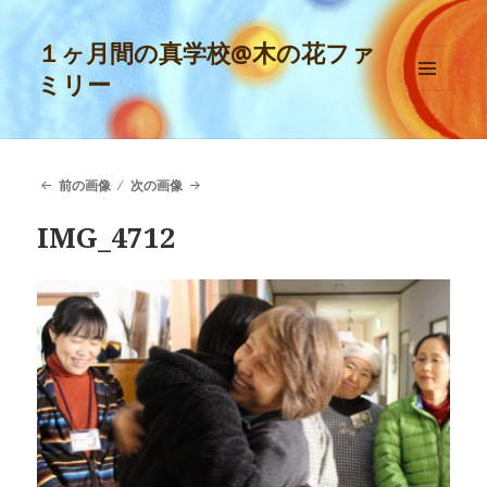
１ヶ月間の真学校@木の花ファ
ミリー
メニュ
ーとウ
ィジェ
ット
前の画像
次の画像
IMG_4712