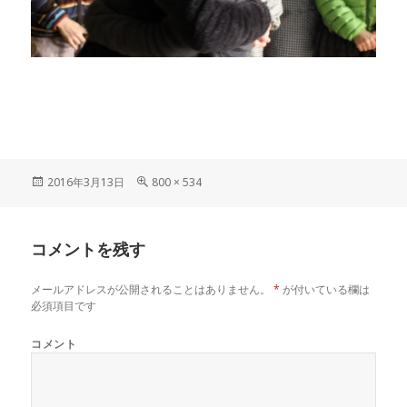
投
フ
2016年3月13日
800 × 534
稿
ル
日:
サ
イ
コメントを残す
ズ
メールアドレスが公開されることはありません。
*
が付いている欄は
必須項目です
コメント