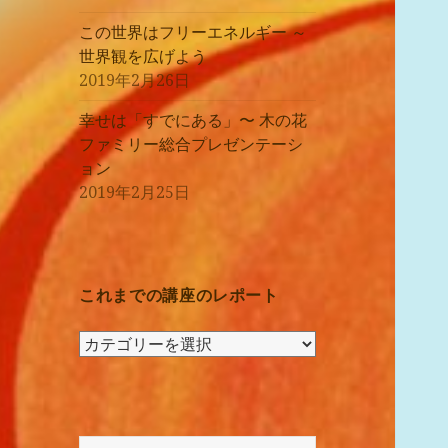
この世界はフリーエネルギー ～
世界観を広げよう
2019年2月26日
幸せは「すでにある」〜 木の花
ファミリー総合プレゼンテーシ
ョン
2019年2月25日
これまでの講座のレポート
こ
れ
ま
で
の
検