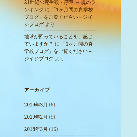
21世紀の死生観・序章 ～ 魂のラ
ンキング
に
「1ヶ月間の真学校
ブログ」をご覧ください – ジイ
ジブログ
より
地球が回っていることを、感じ
ていますか？
に
「1ヶ月間の真
学校ブログ」をご覧ください –
ジイジブログ
より
アーカイブ
2019年3月
(6)
2019年2月
(5)
2018年3月
(16)