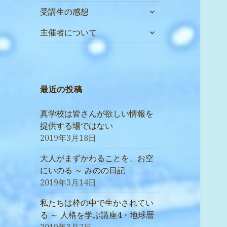
サ
受講生の感想
ブ
サ
メ
主催者について
ブ
ニ
メ
ュ
ニ
ー
ュ
を
ー
最近の投稿
展
を
開
展
真学校は皆さんが欲しい情報を
開
提供する場ではない
2019年3月18日
大人がまずかわることを、お空
にいのる ～ みのの日記
2019年3月14日
私たちは枠の中で生かされてい
る ～ 人格を学ぶ講座4・地球暦