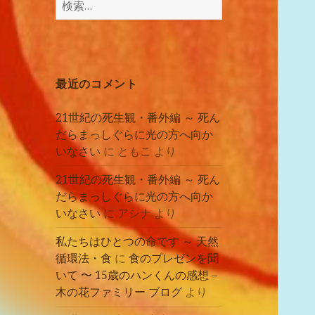
講
索:
座
の
レ
ポ
最近のコメント
ー
ト
21世紀の死生観・番外編 ～ 死ん
だらまっしぐらに光の方へ向か
いなさい
に
ともこ
より
21世紀の死生観・番外編 ～ 死ん
だらまっしぐらに光の方へ向か
いなさい
に
アシナ
より
私たちはひとつの命です ～ 天然
循環法・食
に
食のプレゼンを聞
いて 〜 15歳のハンくんの感想 –
木の花ファミリー ブログ
より