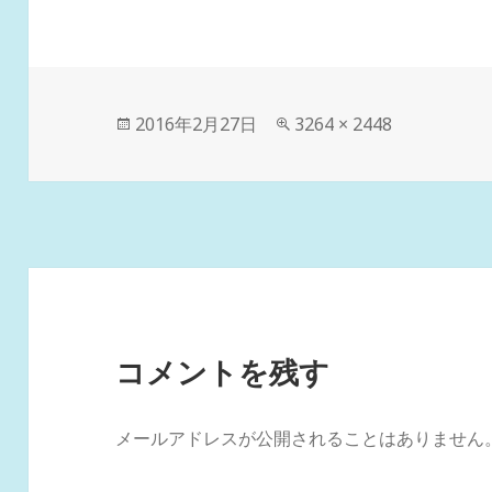
投
フ
2016年2月27日
3264 × 2448
稿
ル
日:
サ
イ
ズ
コメントを残す
メールアドレスが公開されることはありません