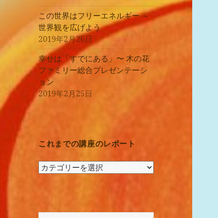
この世界はフリーエネルギー ～
世界観を広げよう
2019年2月26日
幸せは「すでにある」〜 木の花
ファミリー総合プレゼンテーシ
ョン
2019年2月25日
これまでの講座のレポート
こ
れ
ま
で
の
検