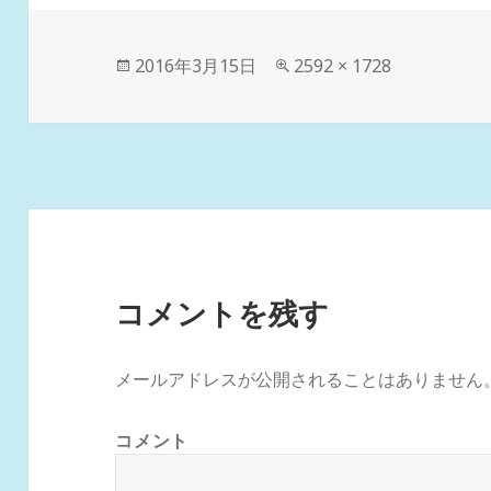
投
フ
2016年3月15日
2592 × 1728
稿
ル
日:
サ
イ
ズ
コメントを残す
メールアドレスが公開されることはありません
コメント