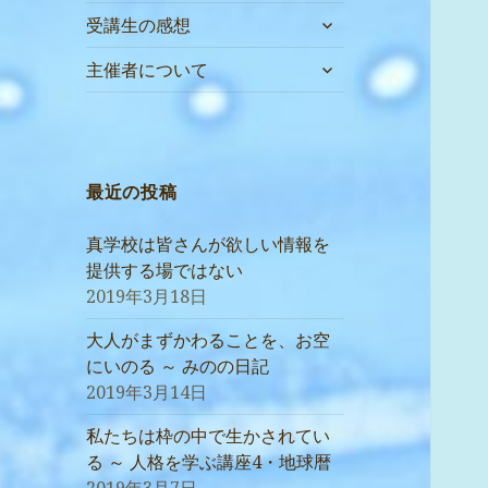
サ
受講生の感想
ブ
サ
メ
主催者について
ブ
ニ
メ
ュ
ニ
ー
ュ
を
ー
最近の投稿
展
を
開
展
真学校は皆さんが欲しい情報を
開
提供する場ではない
2019年3月18日
大人がまずかわることを、お空
にいのる ～ みのの日記
2019年3月14日
私たちは枠の中で生かされてい
る ～ 人格を学ぶ講座4・地球暦