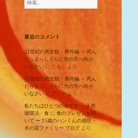
講
索:
座
の
レ
ポ
最近のコメント
ー
ト
21世紀の死生観・番外編 ～ 死ん
だらまっしぐらに光の方へ向か
いなさい
に
ともこ
より
21世紀の死生観・番外編 ～ 死ん
だらまっしぐらに光の方へ向か
いなさい
に
アシナ
より
私たちはひとつの命です ～ 天然
循環法・食
に
食のプレゼンを聞
いて 〜 15歳のハンくんの感想 –
木の花ファミリー ブログ
より