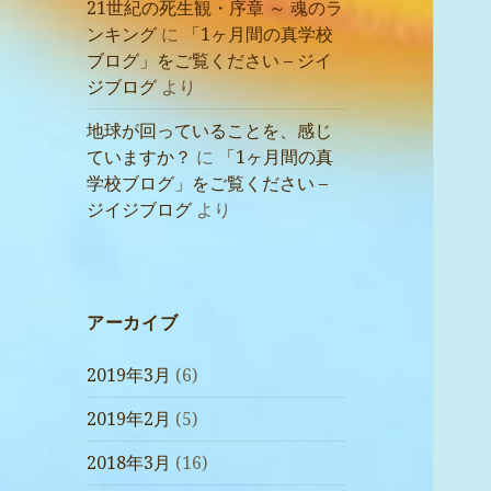
21世紀の死生観・序章 ～ 魂のラ
ンキング
に
「1ヶ月間の真学校
ブログ」をご覧ください – ジイ
ジブログ
より
地球が回っていることを、感じ
ていますか？
に
「1ヶ月間の真
学校ブログ」をご覧ください –
ジイジブログ
より
アーカイブ
2019年3月
(6)
2019年2月
(5)
2018年3月
(16)