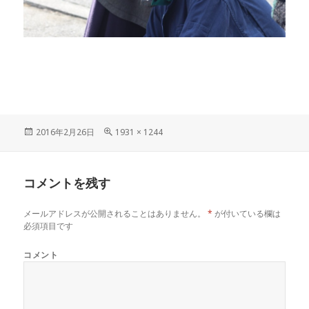
投
フ
2016年2月26日
1931 × 1244
稿
ル
日:
サ
イ
コメントを残す
ズ
メールアドレスが公開されることはありません。
*
が付いている欄は
必須項目です
コメント