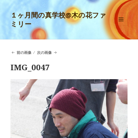
１ヶ月間の真学校@木の花ファ
ミリー
メニュ
ーとウ
ィジェ
ット
前の画像
次の画像
IMG_0047