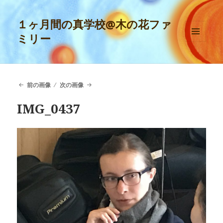
１ヶ月間の真学校@木の花ファ
ミリー
メニュ
ーとウ
ィジェ
ット
前の画像
次の画像
IMG_0437