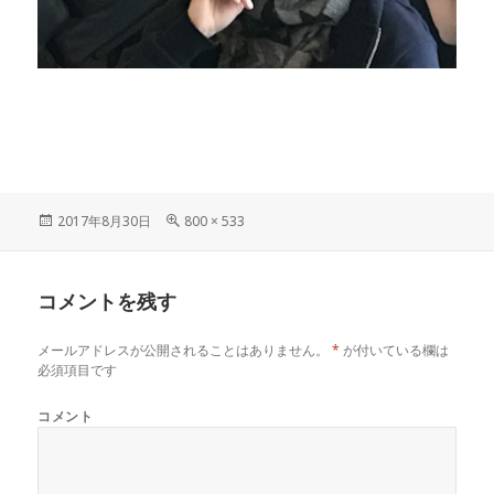
投
フ
2017年8月30日
800 × 533
稿
ル
日:
サ
イ
コメントを残す
ズ
メールアドレスが公開されることはありません。
*
が付いている欄は
必須項目です
コメント