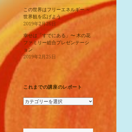
この世界はフリーエネルギー ～
世界観を広げよう
2019年2月26日
幸せは「すでにある」〜 木の花
ファミリー総合プレゼンテーシ
ョン
2019年2月25日
これまでの講座のレポート
こ
れ
ま
で
の
検