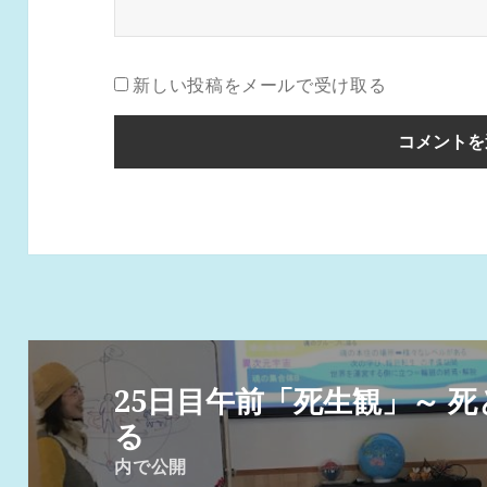
新しい投稿をメールで受け取る
投
稿
25日目午前「死生観」～ 
ナ
る
ビ
内で公開