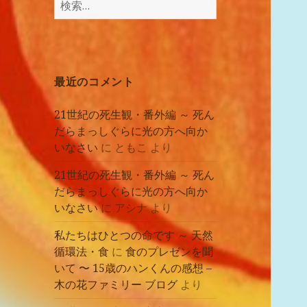
講
索:
座
の
レ
ポ
最近のコメント
ー
ト
21世紀の死生観・番外編 ～ 死ん
だらまっしぐらに光の方へ向か
いなさい
に
ともこ
より
21世紀の死生観・番外編 ～ 死ん
だらまっしぐらに光の方へ向か
いなさい
に
アシナ
より
私たちはひとつの命です ～ 天然
循環法・食
に
食のプレゼンを聞
いて 〜 15歳のハンくんの感想 –
木の花ファミリー ブログ
より