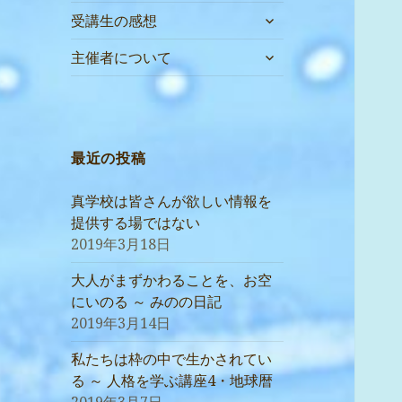
サ
受講生の感想
ブ
サ
メ
主催者について
ブ
ニ
メ
ュ
ニ
ー
ュ
を
ー
最近の投稿
展
を
開
展
真学校は皆さんが欲しい情報を
開
提供する場ではない
2019年3月18日
大人がまずかわることを、お空
にいのる ～ みのの日記
2019年3月14日
私たちは枠の中で生かされてい
る ～ 人格を学ぶ講座4・地球暦