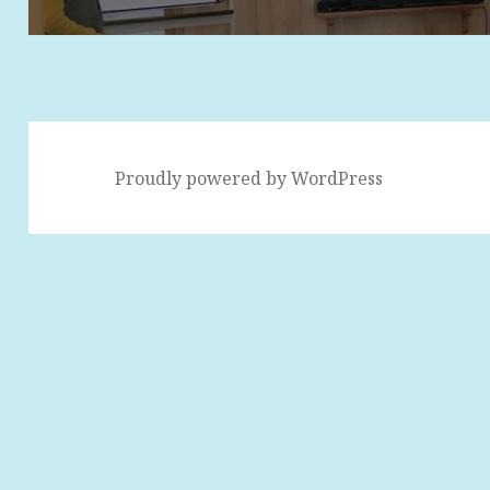
ゲ
ー
シ
ョ
ン
Proudly powered by WordPress