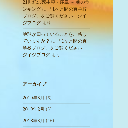
21世紀の死生観・序章 ～ 魂のラ
ンキング
に
「1ヶ月間の真学校
ブログ」をご覧ください – ジイ
ジブログ
より
地球が回っていることを、感じ
ていますか？
に
「1ヶ月間の真
学校ブログ」をご覧ください –
ジイジブログ
より
アーカイブ
2019年3月
(6)
2019年2月
(5)
2018年3月
(16)