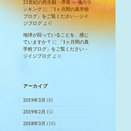
21世紀の死生観・序章 ～ 魂のラ
ンキング
に
「1ヶ月間の真学校
ブログ」をご覧ください – ジイ
ジブログ
より
地球が回っていることを、感じ
ていますか？
に
「1ヶ月間の真
学校ブログ」をご覧ください –
ジイジブログ
より
アーカイブ
2019年3月
(6)
2019年2月
(5)
2018年3月
(16)