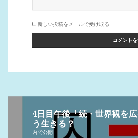
新しい投稿をメールで受け取る
投
稿
4日目午後「続・世界観を広
ナ
う生きる？
ビ
内で公開