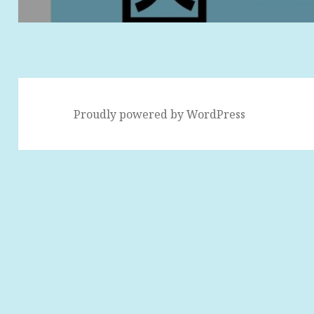
ゲ
ー
シ
ョ
ン
Proudly powered by WordPress