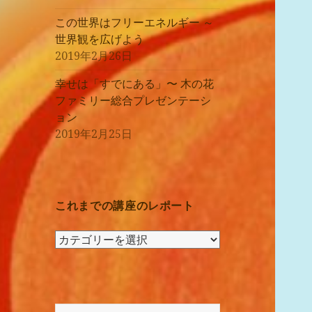
この世界はフリーエネルギー ～
世界観を広げよう
2019年2月26日
幸せは「すでにある」〜 木の花
ファミリー総合プレゼンテーシ
ョン
2019年2月25日
これまでの講座のレポート
こ
れ
ま
で
の
検