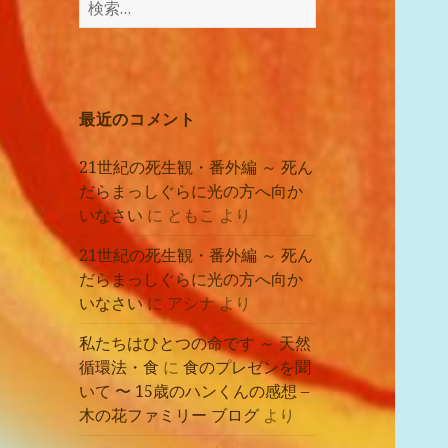
講
索:
座
の
レ
ポ
最近のコメント
ー
ト
21世紀の死生観・番外編 ～ 死ん
だらまっしぐらに光の方へ向か
いなさい
に
ともこ
より
21世紀の死生観・番外編 ～ 死ん
だらまっしぐらに光の方へ向か
いなさい
に
アシナ
より
私たちはひとつの命です ～ 天然
循環法・食
に
食のプレゼンを聞
いて 〜 15歳のハンくんの感想 –
木の花ファミリー ブログ
より