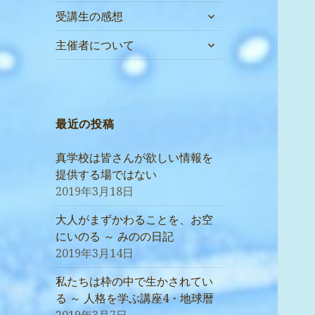
サ
受講生の感想
ブ
サ
メ
主催者について
ブ
ニ
メ
ュ
ニ
ー
ュ
を
ー
最近の投稿
展
を
開
展
真学校は皆さんが欲しい情報を
開
提供する場ではない
2019年3月18日
大人がまずかわることを、お空
にいのる ～ みのの日記
2019年3月14日
私たちは枠の中で生かされてい
る ～ 人格を学ぶ講座4・地球暦