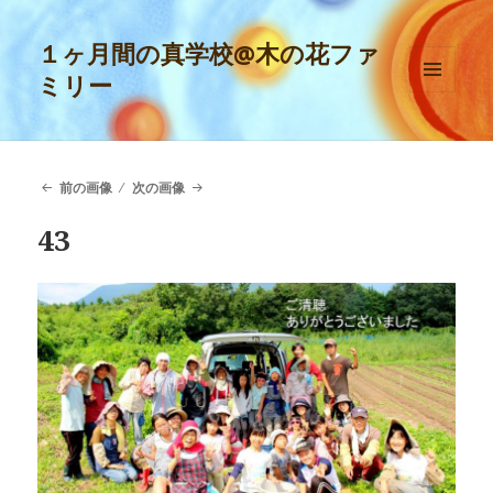
１ヶ月間の真学校@木の花ファ
ミリー
メニュ
ーとウ
ィジェ
ット
前の画像
次の画像
43