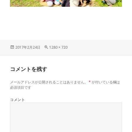
投
フ
2017年2月24日
1280 × 720
稿
ル
日:
サ
イ
コメントを残す
ズ
メールアドレスが公開されることはありません。
*
が付いている欄は
必須項目です
コメント