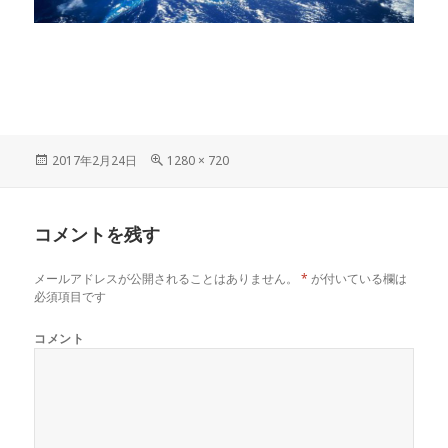
投
フ
2017年2月24日
1280 × 720
稿
ル
日:
サ
イ
コメントを残す
ズ
メールアドレスが公開されることはありません。
*
が付いている欄は
必須項目です
コメント