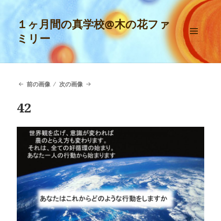
１ヶ月間の真学校@木の花ファ
ミリー
メニュ
ーとウ
ィジェ
ット
前の画像
次の画像
42