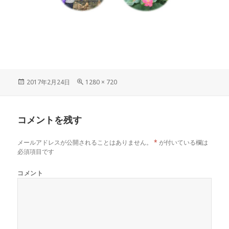
投
フ
2017年2月24日
1280 × 720
稿
ル
日:
サ
イ
コメントを残す
ズ
メールアドレスが公開されることはありません。
*
が付いている欄は
必須項目です
コメント