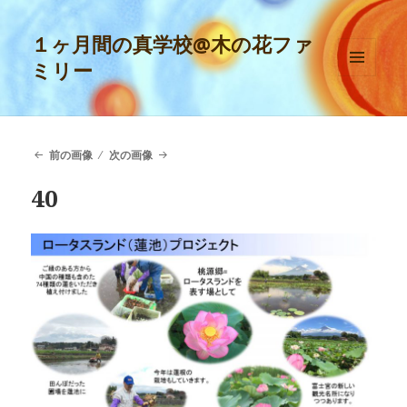
１ヶ月間の真学校@木の花ファ
ミリー
メニュ
ーとウ
ィジェ
ット
前の画像
次の画像
40