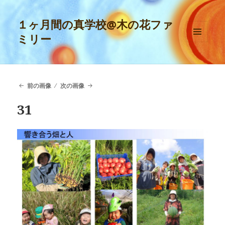
１ヶ月間の真学校@木の花ファ
ミリー
メニュ
ーとウ
ィジェ
ット
前の画像
次の画像
31