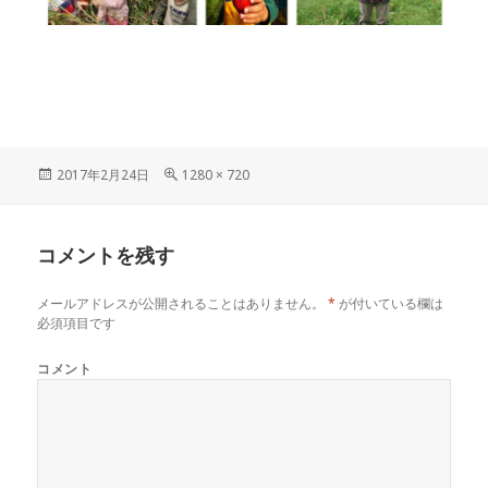
投
フ
2017年2月24日
1280 × 720
稿
ル
日:
サ
イ
コメントを残す
ズ
メールアドレスが公開されることはありません。
*
が付いている欄は
必須項目です
コメント