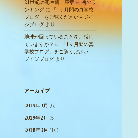
21世紀の死生観・序章 ～ 魂のラ
ンキング
に
「1ヶ月間の真学校
ブログ」をご覧ください – ジイ
ジブログ
より
地球が回っていることを、感じ
ていますか？
に
「1ヶ月間の真
学校ブログ」をご覧ください –
ジイジブログ
より
アーカイブ
2019年3月
(6)
2019年2月
(5)
2018年3月
(16)