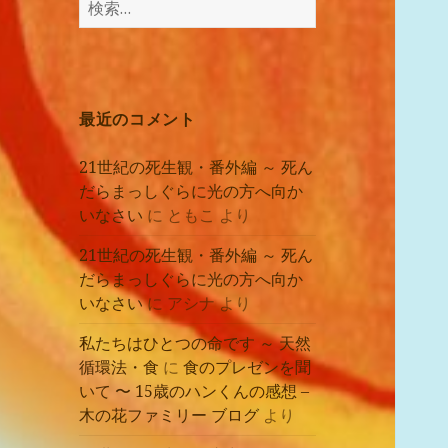
講
索:
座
の
レ
ポ
最近のコメント
ー
ト
21世紀の死生観・番外編 ～ 死ん
だらまっしぐらに光の方へ向か
いなさい
に
ともこ
より
21世紀の死生観・番外編 ～ 死ん
だらまっしぐらに光の方へ向か
いなさい
に
アシナ
より
私たちはひとつの命です ～ 天然
循環法・食
に
食のプレゼンを聞
いて 〜 15歳のハンくんの感想 –
木の花ファミリー ブログ
より