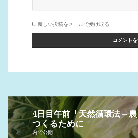
新しい投稿をメールで受け取る
投
稿
4日目午前「天然循環法 – 
ナ
つくるために
ビ
内で公開