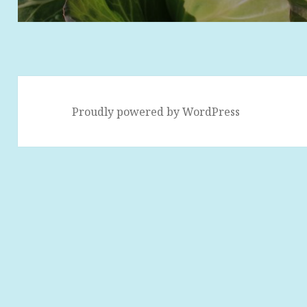
ゲ
ー
シ
ョ
ン
Proudly powered by WordPress