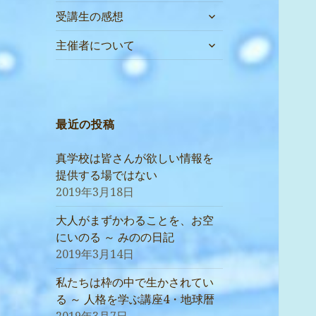
サ
受講生の感想
ブ
サ
メ
主催者について
ブ
ニ
メ
ュ
ニ
ー
ュ
を
ー
最近の投稿
展
を
開
展
真学校は皆さんが欲しい情報を
開
提供する場ではない
2019年3月18日
大人がまずかわることを、お空
にいのる ～ みのの日記
2019年3月14日
私たちは枠の中で生かされてい
る ～ 人格を学ぶ講座4・地球暦