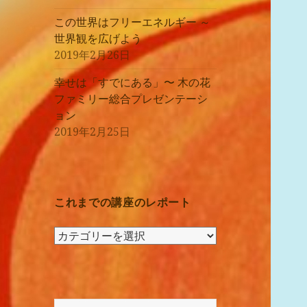
この世界はフリーエネルギー ～
世界観を広げよう
2019年2月26日
幸せは「すでにある」〜 木の花
ファミリー総合プレゼンテーシ
ョン
2019年2月25日
これまでの講座のレポート
こ
れ
ま
で
の
検