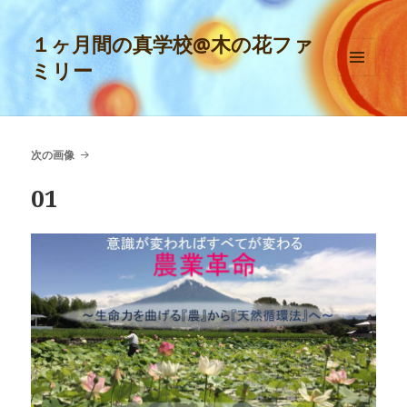
１ヶ月間の真学校@木の花ファ
ミリー
メニュ
ーとウ
ィジェ
ット
次の画像
01