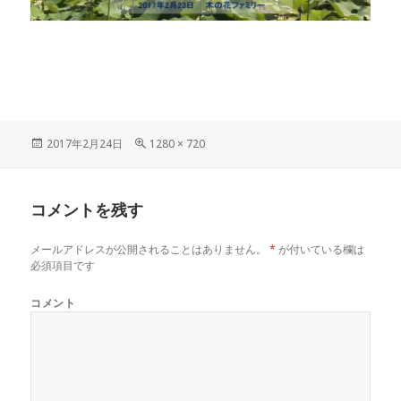
投
フ
2017年2月24日
1280 × 720
稿
ル
日:
サ
イ
コメントを残す
ズ
メールアドレスが公開されることはありません。
*
が付いている欄は
必須項目です
コメント