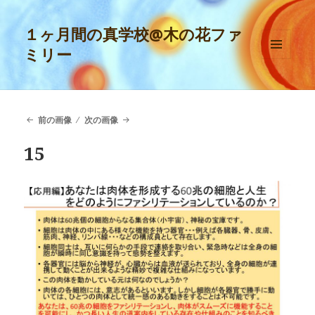
１ヶ月間の真学校@木の花ファ
ミリー
メニュ
ーとウ
ィジェ
ット
前の画像
次の画像
15