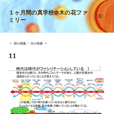
１ヶ月間の真学校@木の花ファ
ミリー
メニュ
ーとウ
ィジェ
ット
前の画像
次の画像
11