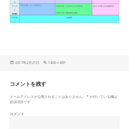
投
フ
2017年2月21日
1400 × 891
稿
ル
日:
サ
イ
コメントを残す
ズ
メールアドレスが公開されることはありません。
*
が付いている欄は
必須項目です
コメント