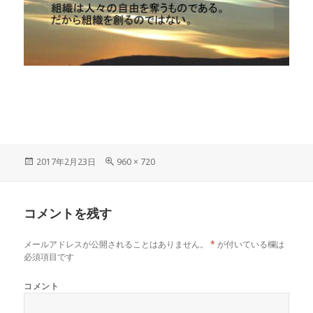
投
フ
2017年2月23日
960 × 720
稿
ル
日:
サ
イ
コメントを残す
ズ
メールアドレスが公開されることはありません。
*
が付いている欄は
必須項目です
コメント