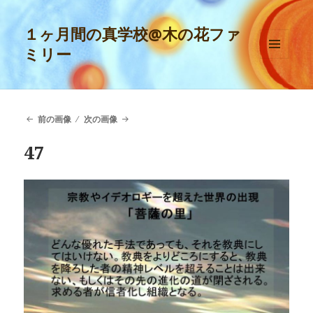
１ヶ月間の真学校@木の花ファ
ミリー
メニュ
ーとウ
ィジェ
ット
前の画像
次の画像
47