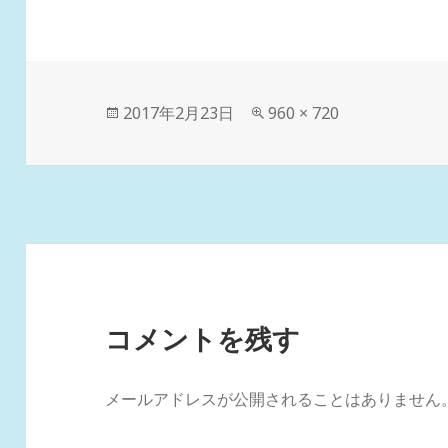
投
フ
2017年2月23日
960 × 720
稿
ル
日:
サ
イ
ズ
コメントを残す
メールアドレスが公開されることはありません