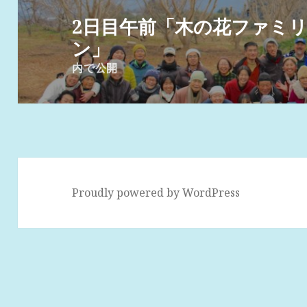
稿
2日目午前「木の花ファミ
ナ
ン」
ビ
内で公開
ゲ
ー
シ
ョ
ン
Proudly powered by WordPress