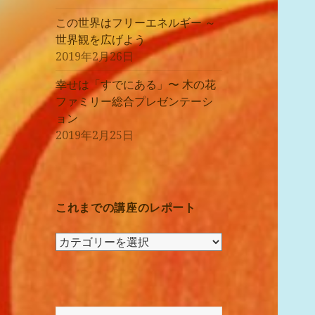
この世界はフリーエネルギー ～
世界観を広げよう
2019年2月26日
幸せは「すでにある」〜 木の花
ファミリー総合プレゼンテーシ
ョン
2019年2月25日
これまでの講座のレポート
こ
れ
ま
で
の
検