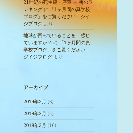
21世紀の死生観・序章 ～ 魂のラ
ンキング
に
「1ヶ月間の真学校
ブログ」をご覧ください – ジイ
ジブログ
より
地球が回っていることを、感じ
ていますか？
に
「1ヶ月間の真
学校ブログ」をご覧ください –
ジイジブログ
より
アーカイブ
2019年3月
(6)
2019年2月
(5)
2018年3月
(16)