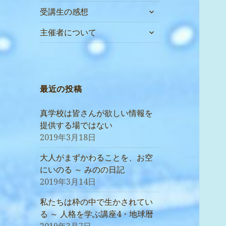
サ
受講生の感想
ブ
サ
メ
主催者について
ブ
ニ
メ
ュ
ニ
ー
ュ
を
ー
最近の投稿
展
を
開
展
真学校は皆さんが欲しい情報を
開
提供する場ではない
2019年3月18日
大人がまずかわることを、お空
にいのる ～ みのの日記
2019年3月14日
私たちは枠の中で生かされてい
る ～ 人格を学ぶ講座4・地球暦