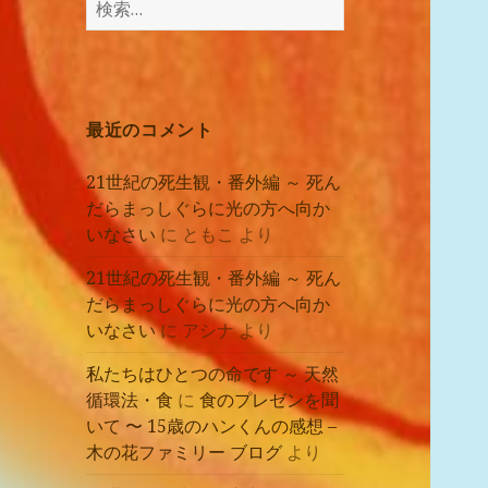
講
索:
座
の
レ
ポ
最近のコメント
ー
ト
21世紀の死生観・番外編 ～ 死ん
だらまっしぐらに光の方へ向か
いなさい
に
ともこ
より
21世紀の死生観・番外編 ～ 死ん
だらまっしぐらに光の方へ向か
いなさい
に
アシナ
より
私たちはひとつの命です ～ 天然
循環法・食
に
食のプレゼンを聞
いて 〜 15歳のハンくんの感想 –
木の花ファミリー ブログ
より