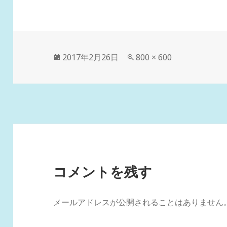
投
フ
2017年2月26日
800 × 600
稿
ル
日:
サ
イ
ズ
コメントを残す
メールアドレスが公開されることはありません