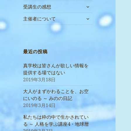
サ
受講生の感想
ブ
サ
メ
主催者について
ブ
ニ
メ
ュ
ニ
ー
ュ
を
ー
最近の投稿
展
を
開
展
真学校は皆さんが欲しい情報を
開
提供する場ではない
2019年3月18日
大人がまずかわることを、お空
にいのる ～ みのの日記
2019年3月14日
私たちは枠の中で生かされてい
る ～ 人格を学ぶ講座4・地球暦