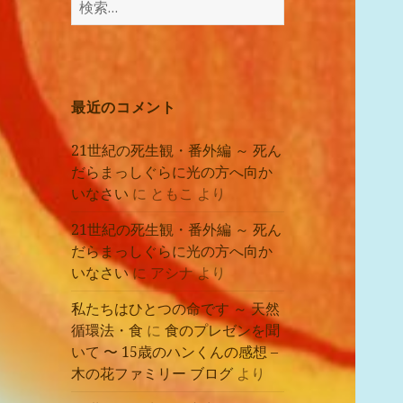
講
索:
座
の
レ
ポ
最近のコメント
ー
ト
21世紀の死生観・番外編 ～ 死ん
だらまっしぐらに光の方へ向か
いなさい
に
ともこ
より
21世紀の死生観・番外編 ～ 死ん
だらまっしぐらに光の方へ向か
いなさい
に
アシナ
より
私たちはひとつの命です ～ 天然
循環法・食
に
食のプレゼンを聞
いて 〜 15歳のハンくんの感想 –
木の花ファミリー ブログ
より