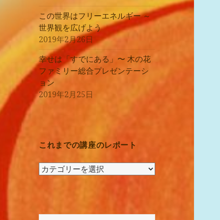
この世界はフリーエネルギー ～
世界観を広げよう
2019年2月26日
幸せは「すでにある」〜 木の花
ファミリー総合プレゼンテーシ
ョン
2019年2月25日
これまでの講座のレポート
こ
れ
ま
で
の
検