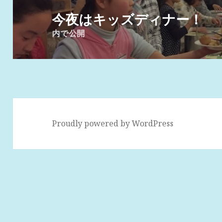
稿
今夜はキッズディナー！
ナ
内で公開
ビ
ゲ
ー
シ
ョ
ン
Proudly powered by WordPress