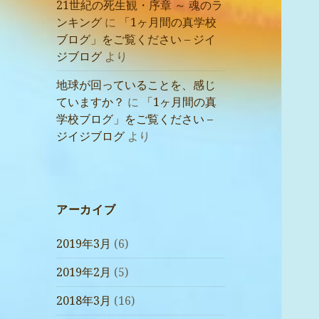
21世紀の死生観・序章 ～ 魂のラ
ンキング
に
「1ヶ月間の真学校
ブログ」をご覧ください – ジイ
ジブログ
より
地球が回っていることを、感じ
ていますか？
に
「1ヶ月間の真
学校ブログ」をご覧ください –
ジイジブログ
より
アーカイブ
2019年3月
(6)
2019年2月
(5)
2018年3月
(16)