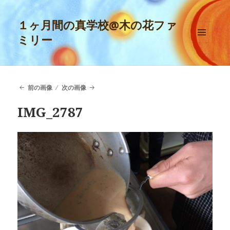
１ヶ月間の真学校@木の花ファ
ミリー
メニュ
ーとウ
ィジェ
ット
前の画像
次の画像
IMG_2787