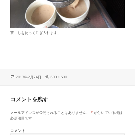
茶こしを使って注ぎ入れます。
投
フ
2017年2月24日
800 × 600
稿
ル
日:
サ
イ
コメントを残す
ズ
メールアドレスが公開されることはありません。
*
が付いている欄は
必須項目です
コメント