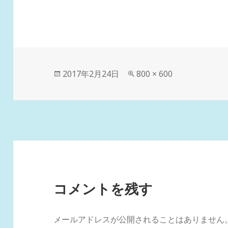
投
フ
2017年2月24日
800 × 600
稿
ル
日:
サ
イ
ズ
コメントを残す
メールアドレスが公開されることはありません