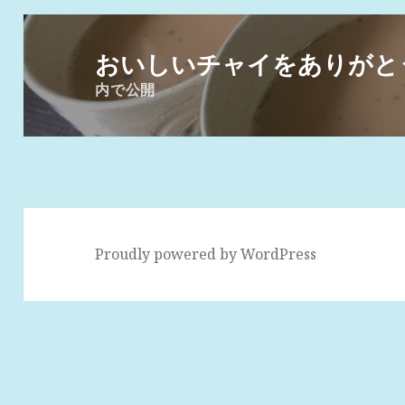
投
稿
おいしいチャイをありがと
ナ
内で公開
ビ
ゲ
ー
シ
ョ
ン
Proudly powered by WordPress