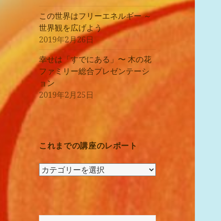
この世界はフリーエネルギー ～
世界観を広げよう
2019年2月26日
幸せは「すでにある」〜 木の花
ファミリー総合プレゼンテーシ
ョン
2019年2月25日
これまでの講座のレポート
こ
れ
ま
で
の
検