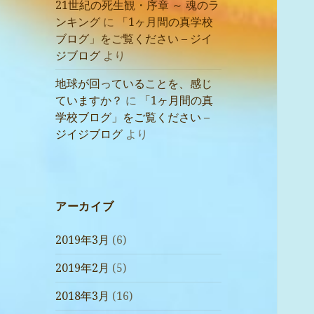
21世紀の死生観・序章 ～ 魂のラ
ンキング
に
「1ヶ月間の真学校
ブログ」をご覧ください – ジイ
ジブログ
より
地球が回っていることを、感じ
ていますか？
に
「1ヶ月間の真
学校ブログ」をご覧ください –
ジイジブログ
より
アーカイブ
2019年3月
(6)
2019年2月
(5)
2018年3月
(16)