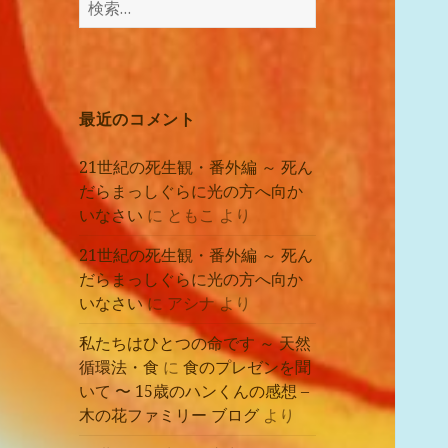
講
索:
座
の
レ
ポ
最近のコメント
ー
ト
21世紀の死生観・番外編 ～ 死ん
だらまっしぐらに光の方へ向か
いなさい
に
ともこ
より
21世紀の死生観・番外編 ～ 死ん
だらまっしぐらに光の方へ向か
いなさい
に
アシナ
より
私たちはひとつの命です ～ 天然
循環法・食
に
食のプレゼンを聞
いて 〜 15歳のハンくんの感想 –
木の花ファミリー ブログ
より