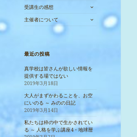
サ
受講生の感想
ブ
サ
メ
主催者について
ブ
ニ
メ
ュ
ニ
ー
ュ
を
ー
最近の投稿
展
を
開
展
真学校は皆さんが欲しい情報を
開
提供する場ではない
2019年3月18日
大人がまずかわることを、お空
にいのる ～ みのの日記
2019年3月14日
私たちは枠の中で生かされてい
る ～ 人格を学ぶ講座4・地球暦