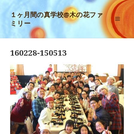
１ヶ月間の真学校@木の花ファ
ミリー
メニュ
ーとウ
ィジェ
ット
160228-150513