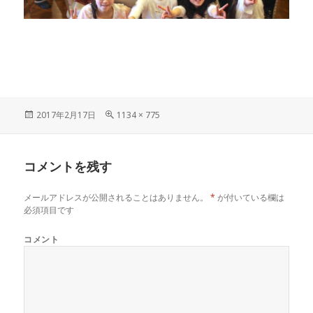
投
フ
2017年2月17日
1134 × 775
稿
ル
日:
サ
イ
コメントを残す
ズ
メールアドレスが公開されることはありません。
*
が付いている欄は
必須項目です
コメント