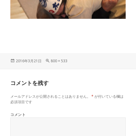
投
フ
2016年3月21日
800 × 533
稿
ル
日:
サ
イ
コメントを残す
ズ
メールアドレスが公開されることはありません。
*
が付いている欄は
必須項目です
コメント