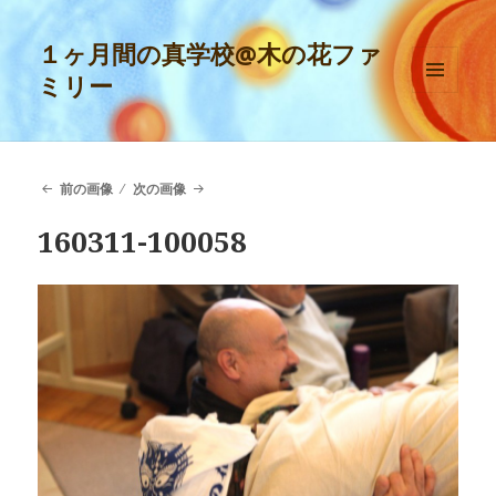
１ヶ月間の真学校@木の花ファ
ミリー
メニュ
ーとウ
ィジェ
ット
前の画像
次の画像
160311-100058