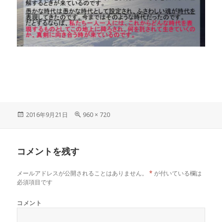
投
フ
2016年9月21日
960 × 720
稿
ル
日:
サ
イ
コメントを残す
ズ
メールアドレスが公開されることはありません。
*
が付いている欄は
必須項目です
コメント