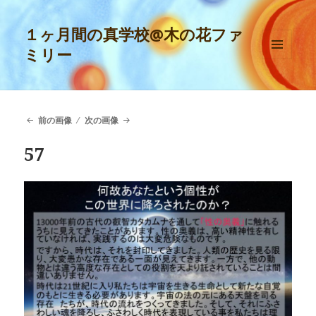
１ヶ月間の真学校@木の花ファ
ミリー
メニュ
ーとウ
ィジェ
ット
前の画像
次の画像
57