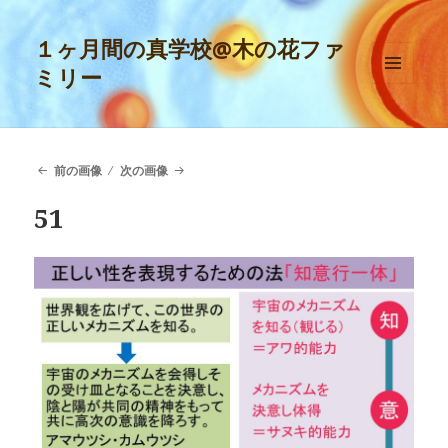
１ヶ月間の真学校@木の花ファ
ミリー
メニュ
ーとウ
ィジェ
ット
前の画像
次の画像
51