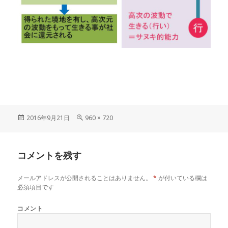
投
フ
2016年9月21日
960 × 720
稿
ル
日:
サ
イ
コメントを残す
ズ
メールアドレスが公開されることはありません。
*
が付いている欄は
必須項目です
コメント