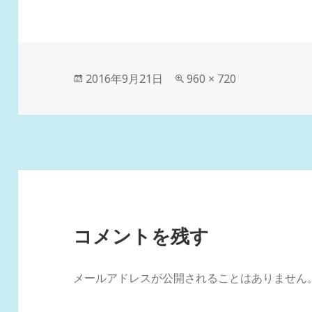
投
フ
2016年9月21日
960 × 720
稿
ル
日:
サ
イ
ズ
コメントを残す
メールアドレスが公開されることはありません