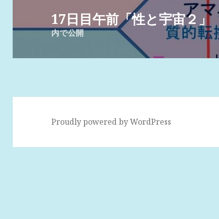
稿
17日目午前「性と宇宙２」
ナ
内で公開
ビ
ゲ
ー
シ
ョ
ン
Proudly powered by WordPress