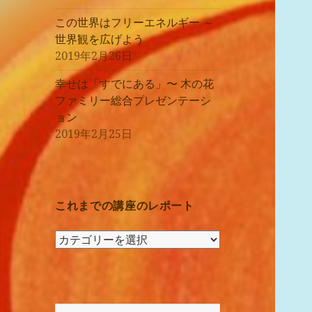
この世界はフリーエネルギー ～
世界観を広げよう
2019年2月26日
幸せは「すでにある」〜 木の花
ファミリー総合プレゼンテーシ
ョン
2019年2月25日
これまでの講座のレポート
こ
れ
ま
で
の
検