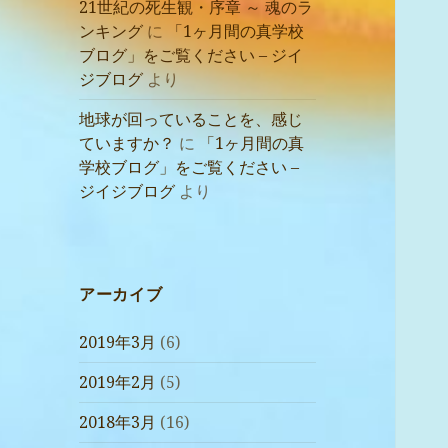
21世紀の死生観・序章 ～ 魂のラ
ンキング
に
「1ヶ月間の真学校
ブログ」をご覧ください – ジイ
ジブログ
より
地球が回っていることを、感じ
ていますか？
に
「1ヶ月間の真
学校ブログ」をご覧ください –
ジイジブログ
より
アーカイブ
2019年3月
(6)
2019年2月
(5)
2018年3月
(16)