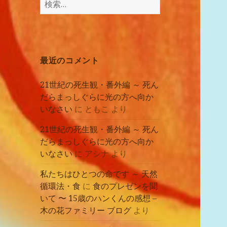
講
索:
座
の
レ
ポ
最近のコメント
ー
ト
21世紀の死生観・番外編 ～ 死ん
だらまっしぐらに光の方へ向か
いなさい
に
ともこ
より
21世紀の死生観・番外編 ～ 死ん
だらまっしぐらに光の方へ向か
いなさい
に
アシナ
より
私たちはひとつの命です ～ 天然
循環法・食
に
食のプレゼンを聞
いて 〜 15歳のハンくんの感想 –
木の花ファミリー ブログ
より