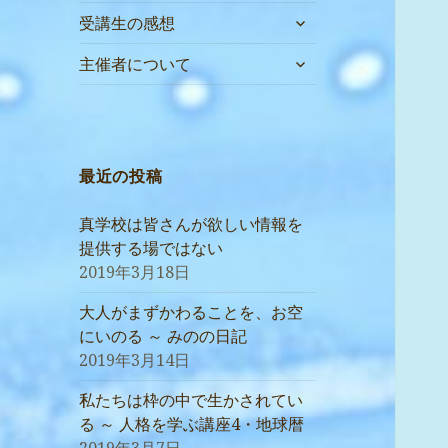
サ
受講生の感想
ブ
サ
メ
主催者について
ブ
ニ
メ
ュ
ニ
ー
ュ
を
ー
最近の投稿
展
を
開
展
真学校は皆さんが欲しい情報を
開
提供する場ではない
2019年3月18日
大人がまずかわることを、お空
にいのる ～ みのの日記
2019年3月14日
私たちは枠の中で生かされてい
る ～ 人格を学ぶ講座4・地球暦