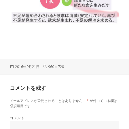
投
フ
2016年9月21日
960 × 720
稿
ル
日:
サ
イ
コメントを残す
ズ
メールアドレスが公開されることはありません。
*
が付いている欄は
必須項目です
コメント