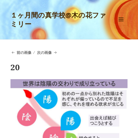
１ヶ月間の真学校@木の花ファ
ミリー
メニュ
ーとウ
ィジェ
ット
前の画像
次の画像
20