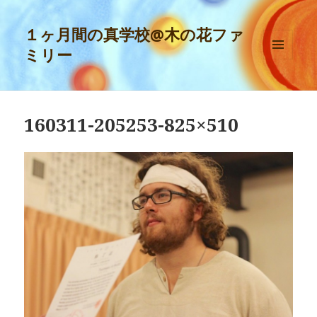
１ヶ月間の真学校@木の花ファ
ミリー
メニュ
ーとウ
ィジェ
ット
160311-205253-825×510