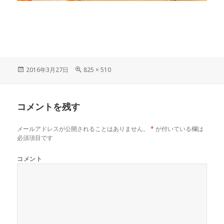
投
フ
2016年3月27日
825 × 510
稿
ル
日:
サ
イ
コメントを残す
ズ
メールアドレスが公開されることはありません。
*
が付いている欄は
必須項目です
コメント