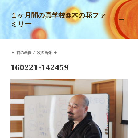
１ヶ月間の真学校@木の花ファ
ミリー
メニュ
ーとウ
ィジェ
ット
前の画像
次の画像
160221-142459