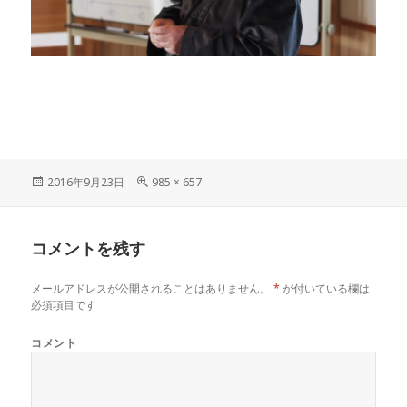
投
フ
2016年9月23日
985 × 657
稿
ル
日:
サ
イ
コメントを残す
ズ
メールアドレスが公開されることはありません。
*
が付いている欄は
必須項目です
コメント