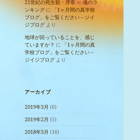
21世紀の死生観・序章 ～ 魂のラ
ンキング
に
「1ヶ月間の真学校
ブログ」をご覧ください – ジイ
ジブログ
より
地球が回っていることを、感じ
ていますか？
に
「1ヶ月間の真
学校ブログ」をご覧ください –
ジイジブログ
より
アーカイブ
2019年3月
(6)
2019年2月
(5)
2018年3月
(16)