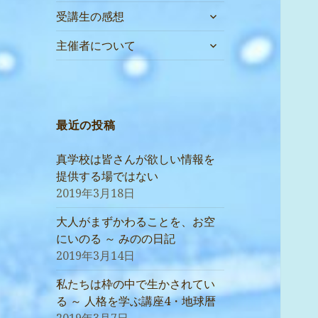
サ
受講生の感想
ブ
サ
メ
主催者について
ブ
ニ
メ
ュ
ニ
ー
ュ
を
ー
最近の投稿
展
を
開
展
真学校は皆さんが欲しい情報を
開
提供する場ではない
2019年3月18日
大人がまずかわることを、お空
にいのる ～ みのの日記
2019年3月14日
私たちは枠の中で生かされてい
る ～ 人格を学ぶ講座4・地球暦