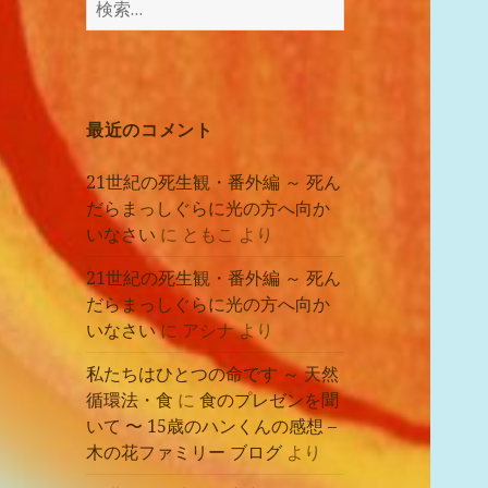
講
索:
座
の
レ
ポ
最近のコメント
ー
ト
21世紀の死生観・番外編 ～ 死ん
だらまっしぐらに光の方へ向か
いなさい
に
ともこ
より
21世紀の死生観・番外編 ～ 死ん
だらまっしぐらに光の方へ向か
いなさい
に
アシナ
より
私たちはひとつの命です ～ 天然
循環法・食
に
食のプレゼンを聞
いて 〜 15歳のハンくんの感想 –
木の花ファミリー ブログ
より