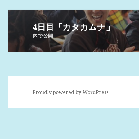
投
稿
4日目「カタカムナ」
ナ
内で公開
ビ
ゲ
ー
シ
ョ
ン
Proudly powered by WordPress