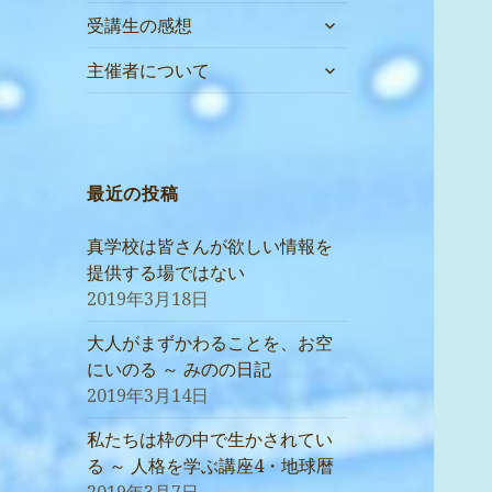
サ
受講生の感想
ブ
サ
メ
主催者について
ブ
ニ
メ
ュ
ニ
ー
ュ
を
ー
最近の投稿
展
を
開
展
真学校は皆さんが欲しい情報を
開
提供する場ではない
2019年3月18日
大人がまずかわることを、お空
にいのる ～ みのの日記
2019年3月14日
私たちは枠の中で生かされてい
る ～ 人格を学ぶ講座4・地球暦