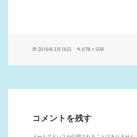
投
フ
2016年3月16日
678 × 508
稿
ル
日:
サ
イ
ズ
コメントを残す
メールアドレスが公開されることはありません