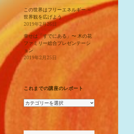
この世界はフリーエネルギー ～
世界観を広げよう
2019年2月26日
幸せは「すでにある」〜 木の花
ファミリー総合プレゼンテーシ
ョン
2019年2月25日
これまでの講座のレポート
こ
れ
ま
で
の
検