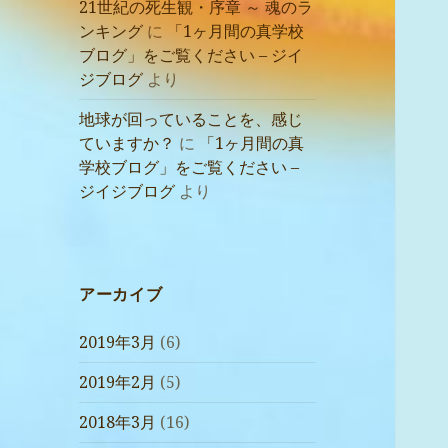
21世紀の死生観・序章 ～ 魂のラ
ンキング
に
「1ヶ月間の真学校
ブログ」をご覧ください – ジイ
ジブログ
より
地球が回っていることを、感じ
ていますか？
に
「1ヶ月間の真
学校ブログ」をご覧ください –
ジイジブログ
より
アーカイブ
2019年3月
(6)
2019年2月
(5)
2018年3月
(16)