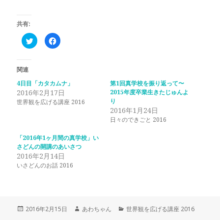
共有:
ク
F
リ
a
ッ
c
ク
e
し
b
て
o
関連
T
o
w
k
4日目「カタカムナ」
第1回真学校を振り返って〜
i
で
2016年2月17日
t
共
2015年度卒業生きたじゅんよ
t
有
り
世界観を広げる講座 2016
e
す
r
る
2016年1月24日
で
に
日々のできごと 2016
共
は
有
ク
(
リ
「2016年1ヶ月間の真学校」い
新
ッ
し
ク
さどんの開講のあいさつ
い
し
2016年2月14日
ウ
て
ィ
く
いさどんのお話 2016
ン
だ
ド
さ
ウ
い
で
(
開
新
き
し
ま
い
投
作
カ
2016年2月15日
あわちゃん
世界観を広げる講座 2016
す
ウ
)
ィ
稿
成
テ