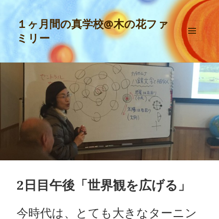
１ヶ月間の真学校@木の花ファ
ミリー
メニュ
ーとウ
ィジェ
ット
2日目午後「世界観を広げる」
今時代は、とても大きなターニン