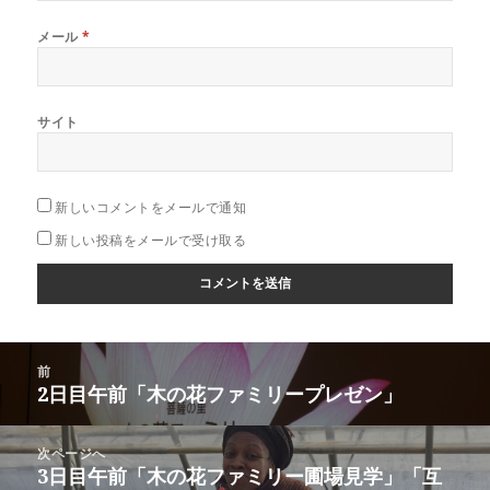
メール
*
サイト
新しいコメントをメールで通知
新しい投稿をメールで受け取る
投
前
稿
2日目午前「木の花ファミリープレゼン」
前
ナ
の
ビ
投
次ページへ
ゲ
稿:
3日目午前「木の花ファミリー圃場見学」「互
次
ー