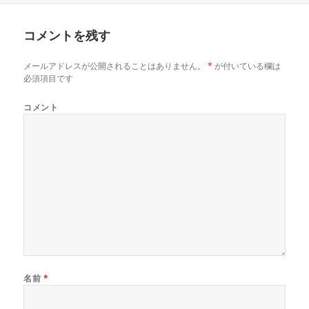
ン
日:
者
ゴ
ド
ウ
リ
で
コメントを残す
ー
開
き
ま
す
メールアドレスが公開されることはありません。
*
が付いている欄は
)
必須項目です
コメント
名前
*