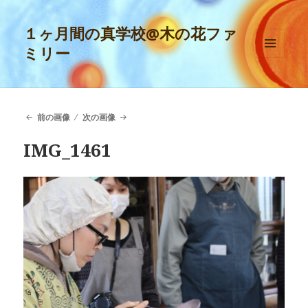
１ヶ月間の真学校@木の花ファ
ミリー
メニュ
ーとウ
ィジェ
ット
前の画像
次の画像
IMG_1461