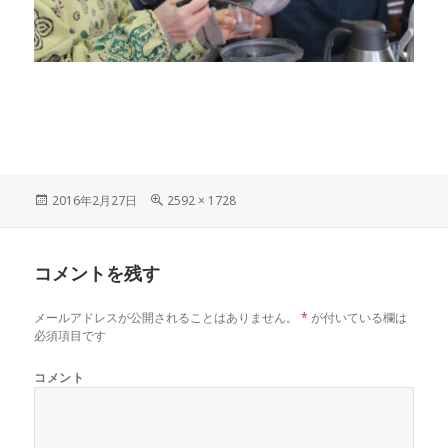
投
フ
2016年2月27日
2592 × 1728
稿
ル
日:
サ
イ
コメントを残す
ズ
メールアドレスが公開されることはありません。
*
が付いている欄は
必須項目です
コメント